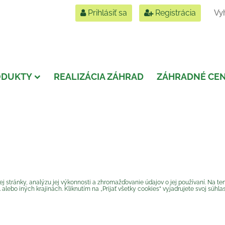
Prihlásiť sa
Registrácia
ODUKTY
REALIZÁCIA ZÁHRAD
ZÁHRADNÉ CE
 stránky, analýzu jej výkonnosti a zhromažďovanie údajov o jej používaní. Na ten
ebo iných krajinách. Kliknutím na „Prijať všetky cookies“ vyjadrujete svoj súhl