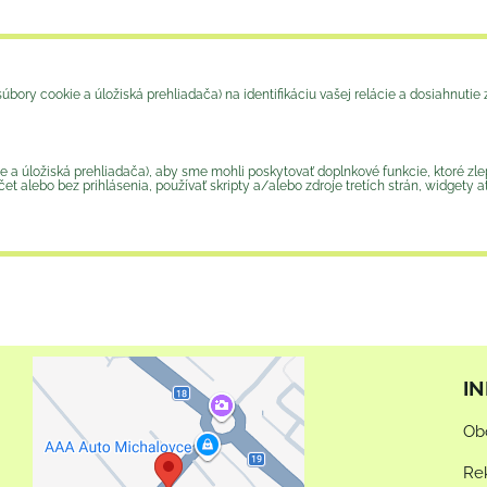
ory cookie a úložiská prehliadača) na identifikáciu vašej relácie a dosiahnutie z
 úložiská prehliadača), aby sme mohli poskytovať doplnkové funkcie, ktoré zlepš
et alebo bez prihlásenia, používať skripty a/alebo zdroje tretích strán, widgety a
I
Externý obsah je
Ob
blokovaný Voľbami
súkromia
Re