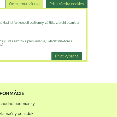
Odmietnuť všetko
Prijať všetky cookies
ákladnej funkčnosti platformy, zážitku z prehliadania a
ujú váš zážitok z prehliadania, ukladať niektoré z
tď.
Prijať vybrané
NFORMÁCIE
chodné podmienky
klamačný poriadok