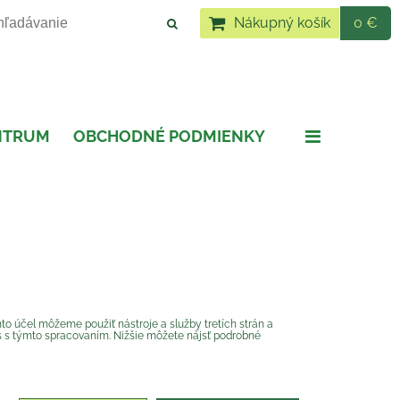
Nákupný košík
0 €
NTRUM
OBCHODNÉ PODMIENKY
to účel môžeme použiť nástroje a služby tretích strán a
as s týmto spracovaním. Nižšie môžete nájsť podrobné