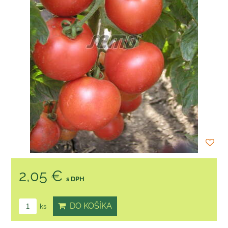
2,05 €
s DPH
DO KOŠÍKA
ks