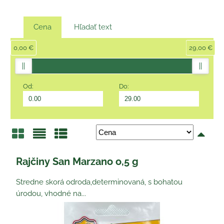
Cena
Hľadať text
0,00 €
29,00 €
Od:
Do:
Mriežka
Zoznam
Tabuľka
Rajčiny San Marzano o,5 g
Stredne skorá odroda,determinovaná, s bohatou
úrodou, vhodné na...