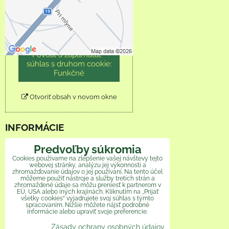
obsah?
Povoliť tentokrát
Povoliť a zapamätať -
súhlas s druhom cookie:
Funkčné
Otvoriť obsah v novom okne
INFORMÁCIE
Obchodné podmienky
Predvoľby súkromia
Cookies používame na zlepšenie vašej návštevy tejto
webovej stránky, analýzu jej výkonnosti a
Reklamačný poriadok
zhromažďovanie údajov o jej používaní. Na tento účel
môžeme použiť nástroje a služby tretích strán a
zhromaždené údaje sa môžu preniesť k partnerom v
Ochrana osobných údajov
EÚ, USA alebo iných krajinách. Kliknutím na „Prijať
všetky cookies“ vyjadrujete svoj súhlas s týmto
Veľkoobchod
spracovaním. Nižšie môžete nájsť podrobné
informácie alebo upraviť svoje preferencie.
Zásady ochrany osobných údajov