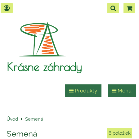
Krásne záhrady
Produkty
Menu
Úvod
Semená
Semená
6
položiek