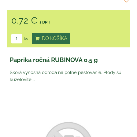
0,72 €
s DPH
DO KOŠÍKA
ks
Paprika ročná RUBINOVA 0,5 g
Skorá výnosná odroda na poľné pestovanie. Plody sú
kužeľovité,...