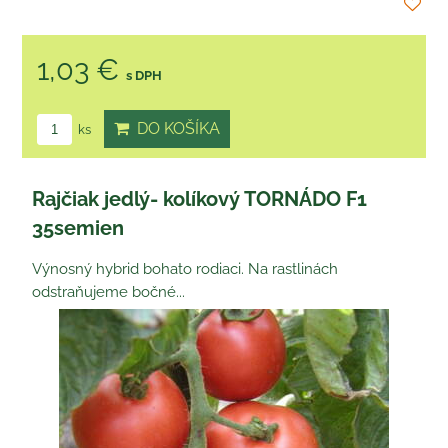
1,03 €
s DPH
DO KOŠÍKA
ks
Rajčiak jedlý- kolíkový TORNÁDO F1
35semien
Výnosný hybrid bohato rodiaci. Na rastlinách
odstraňujeme bočné...