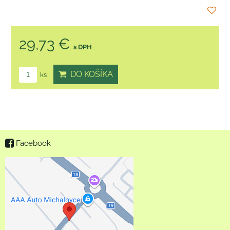
29,73 €
s DPH
DO KOŠÍKA
ks
Facebook
Externý obsah je
blokovaný Voľbami
súkromia
Prajete si načítať externý