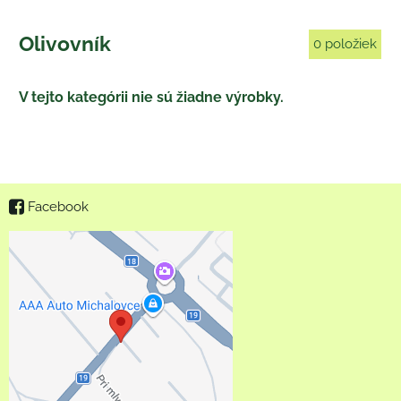
Olivovník
0
položiek
Facebook
Externý obsah je
blokovaný Voľbami
súkromia
Prajete si načítať externý
obsah?