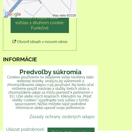
Povoliť tentokrát
Povoliť a zapamätať -
súhlas s druhom cookie:
Funkčné
Otvoriť obsah v novom okne
INFORMÁCIE
Obchodné podmienky
Predvoľby súkromia
Cookies používame na zlepšenie vašej návštevy tejto
webovej stránky, analýzu jej výkonnosti a
Reklamačný poriadok
zhromažďovanie údajov o jej používaní. Na tento účel
môžeme použiť nástroje a služby tretích strán a
zhromaždené údaje sa môžu preniesť k partnerom v
Ochrana osobných údajov
EÚ, USA alebo iných krajinách. Kliknutím na „Prijať
všetky cookies“ vyjadrujete svoj súhlas s týmto
Veľkoobchod
spracovaním. Nižšie môžete nájsť podrobné
informácie alebo upraviť svoje preferencie.
Zásady ochrany osobných údajov
Ako pomáhame
Ukázať podrobnosti