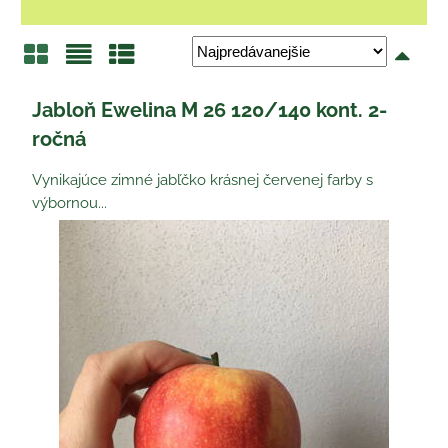
Mriežka
Zoznam
Tabuľka
Jabloň Ewelina M 26 120/140 kont. 2-
ročná
Vynikajúce zimné jabľčko krásnej červenej farby s
výbornou...