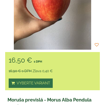
16,50 €
s DPH
16,90 €
s DPH
Zľava 0,40 €
VYBERTE VARIANT
Moruša previslá - Morus Alba Pendula