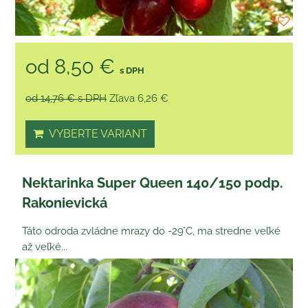
od 8,50 €
s DPH
od 14,76 €
s DPH
Zľava 6,26 €
VYBERTE VARIANT
Nektarinka Super Queen 140/150 podp.
Rakonievická
Táto odroda zvládne mrazy do -29°C, ma stredne veľké
až veľké...