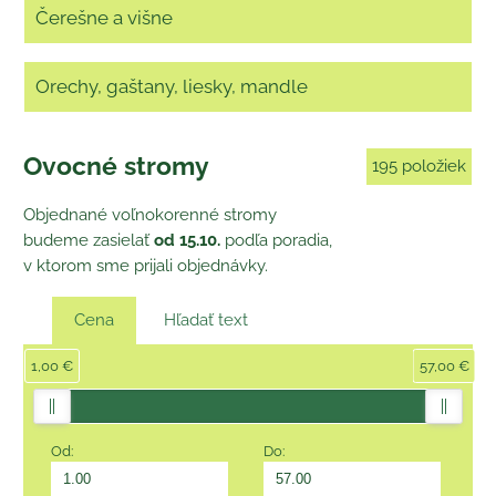
Čerešne a višne
Orechy, gaštany, liesky, mandle
Ovocné stromy
195
položiek
Objednané voľnokorenné stromy
budeme zasielať
od 15.10.
podľa poradia,
v ktorom sme prijali objednávky.
Cena
Hľadať text
1,00 €
57,00 €
Od:
Do: