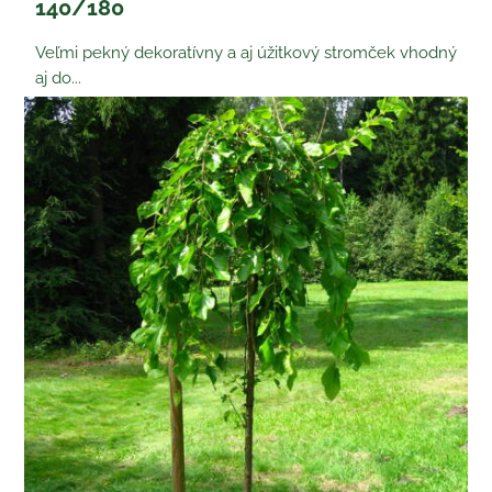
140/180
Veľmi pekný dekoratívny a aj úžitkový stromček vhodný
aj do...