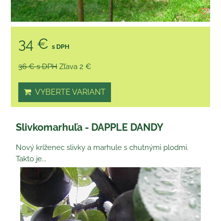
34 €
s DPH
36 €
s DPH
Zľava 2 €
VYBERTE VARIANT
Slivkomarhuľa - DAPPLE DANDY
Nový kríženec slivky a marhule s chutnými plodmi.
Takto je...