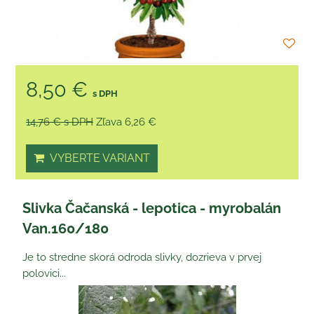
8,50 €
s DPH
14,76 €
s DPH
Zľava 6,26 €
VYBERTE VARIANT
Slivka Čačanská - lepotica - myrobalán
Van.160/180
Je to stredne skorá odroda slivky, dozrieva v prvej
polovici...