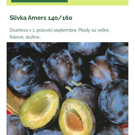
Slivka Amers 140/160
Dozrieva v 1. polovici septembra. Plody sú veľké,
fialové, dužina...