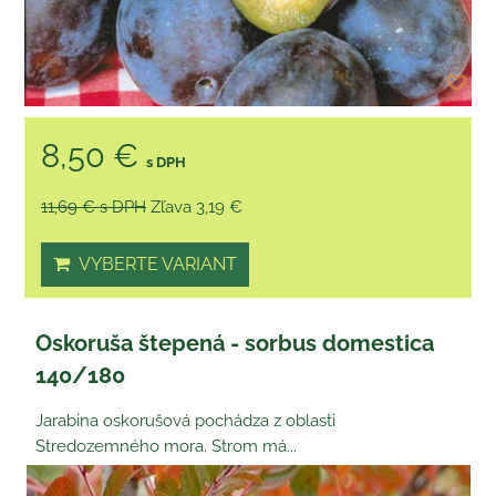
8,50 €
s DPH
11,69 €
s DPH
Zľava 3,19 €
VYBERTE VARIANT
Oskoruša štepená - sorbus domestica
140/180
Jarabina oskorušová pochádza z oblasti
Stredozemného mora. Strom má...