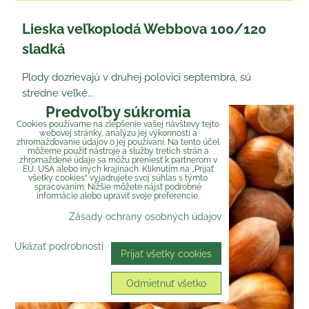
Lieska veľkoplodá Webbova 100/120
sladká
Plody dozrievajú v druhej polovici septembra, sú
stredne veľké...
Predvoľby súkromia
Cookies používame na zlepšenie vašej návštevy tejto
webovej stránky, analýzu jej výkonnosti a
zhromažďovanie údajov o jej používaní. Na tento účel
môžeme použiť nástroje a služby tretích strán a
zhromaždené údaje sa môžu preniesť k partnerom v
EÚ, USA alebo iných krajinách. Kliknutím na „Prijať
všetky cookies“ vyjadrujete svoj súhlas s týmto
spracovaním. Nižšie môžete nájsť podrobné
informácie alebo upraviť svoje preferencie.
Zásady ochrany osobných údajov
Ukázať podrobnosti
Prijať všetky cookies
Odmietnuť všetko