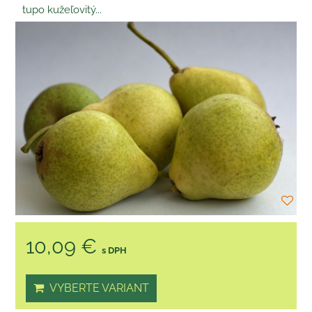
tupo kužeľovitý...
10,09 €
s DPH
VYBERTE VARIANT