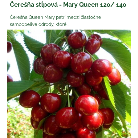
Čerešňa stĺpová - Mary Queen 120/ 140
Čerešňa Queen Mary patrí medzi čiastočne
samoopelivé odrody, ktoré...