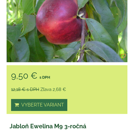
9,50 €
s DPH
12,18 €
s DPH
Zľava 2,68 €
VYBERTE VARIANT
Jabloň Ewelina M9 3-ročná