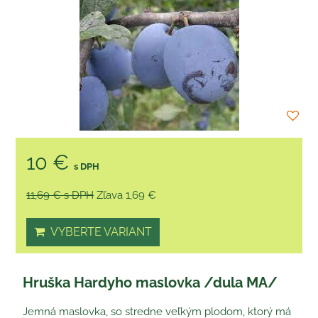
10 €
s DPH
11,69 €
s DPH
Zľava 1,69 €
VYBERTE VARIANT
Hruška Hardyho maslovka /dula MA/
Jemná maslovka, so stredne veľkým plodom, ktorý má