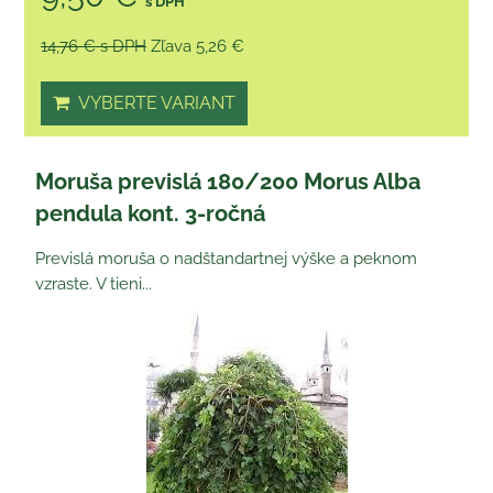
s DPH
14,76 €
s DPH
Zľava 5,26 €
VYBERTE VARIANT
Moruša previslá 180/200 Morus Alba
pendula kont. 3-ročná
Previslá moruša o nadštandartnej výške a peknom
vzraste. V tieni...