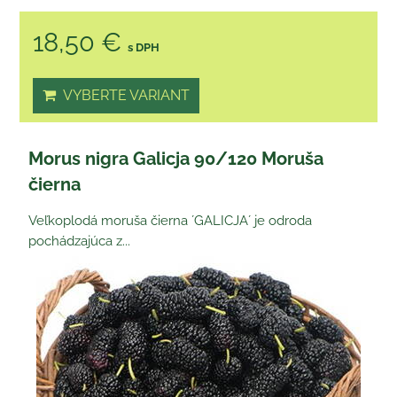
18,50 €
s DPH
VYBERTE VARIANT
Morus nigra Galicja 90/120 Moruša
čierna
Veľkoplodá moruša čierna ´GALICJA´ je odroda
pochádzajúca z...