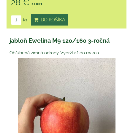
28 €
s DPH
DO KOŠÍKA
ks
jabloň Ewelina M9 120/160 3-ročná
Obľúbená zimná odrody. Vydrží až do marca.