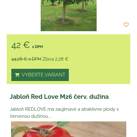
42 €
s DPH
44,28 €
s DPH
Zľava 2,28 €
VYBERTE VARIANT
Jabloň Red Love M26 červ. dužina
Jabloň REDLOVE má zaujímavé a atraktívne plody s
červenou dužinou....