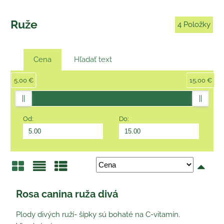
Ruže
4
Položky
Cena
Hľadať text
5,00 €
15,00 €
Od:
Do:
Mriežka
Zoznam
Tabuľka
Rosa canina ruža divá
Plody divých ruží- šípky sú bohaté na C-vitamín.