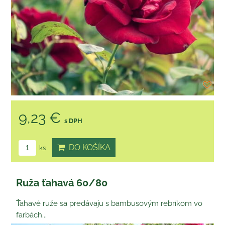
9,23 €
s DPH
DO KOŠÍKA
ks
Ruža ťahavá 60/80
Ťahavé ruže sa predávaju s bambusovým rebríkom vo
farbách...