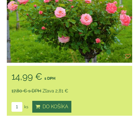
14,99 €
s DPH
17,80 €
s DPH
Zľava 2,81 €
DO KOŠÍKA
ks