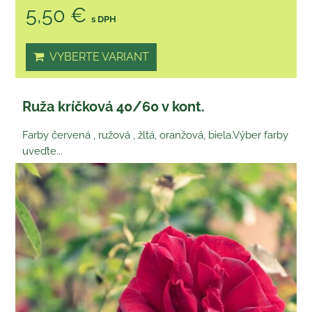
5,50 €
s DPH
VYBERTE VARIANT
Ruža kríčková 40/60 v kont.
Farby červená , ružová , žltá, oranžová, biela.Výber farby
uveďte...