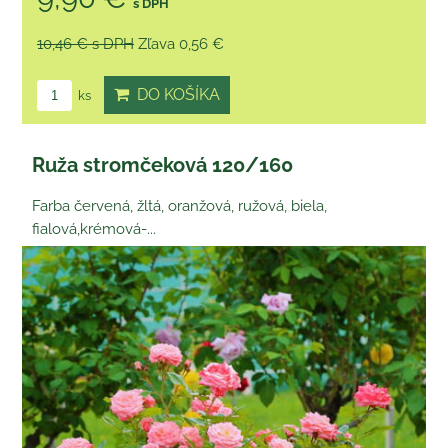
s DPH
10,46 €
s DPH
Zľava 0,56 €
DO KOŠÍKA
ks
Ruža stromčeková 120/160
Farba červená, žltá, oranžová, ružová, biela,
fialová,krémová-...