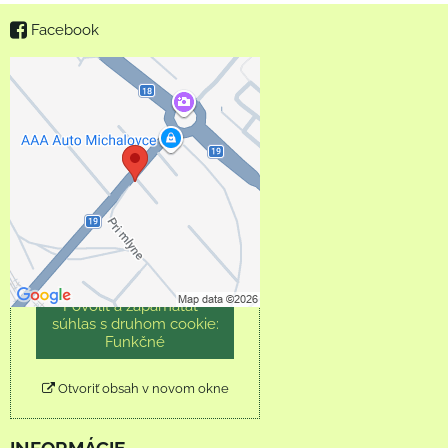
Facebook
Externý obsah je
blokovaný Voľbami
súkromia
Prajete si načítať externý
obsah?
Povoliť tentokrát
Povoliť a zapamätať -
súhlas s druhom cookie:
Funkčné
Otvoriť obsah v novom okne