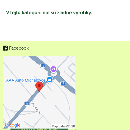
Facebook
Externý obsah je
blokovaný Voľbami
súkromia
Prajete si načítať externý
obsah?
Povoliť tentokrát
Povoliť a zapamätať -