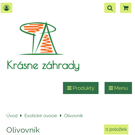
Krásne záhrady
Produkty
Menu
Úvod
Exotické ovocie
Olivovník
Olivovník
0
položiek