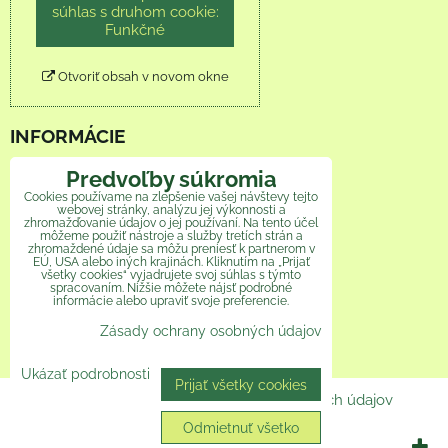
súhlas s druhom cookie:
Funkčné
Otvoriť obsah v novom okne
INFORMÁCIE
Obchodné podmienky
Predvoľby súkromia
Cookies používame na zlepšenie vašej návštevy tejto
webovej stránky, analýzu jej výkonnosti a
Reklamačný poriadok
zhromažďovanie údajov o jej používaní. Na tento účel
môžeme použiť nástroje a služby tretích strán a
zhromaždené údaje sa môžu preniesť k partnerom v
Ochrana osobných údajov
EÚ, USA alebo iných krajinách. Kliknutím na „Prijať
všetky cookies“ vyjadrujete svoj súhlas s týmto
Veľkoobchod
spracovaním. Nižšie môžete nájsť podrobné
informácie alebo upraviť svoje preferencie.
Zásady ochrany osobných údajov
Ako pomáhame
Ukázať podrobnosti
Prijať všetky cookies
Predvoľby súkromia
Zásady ochrany osobných údajov
Odmietnuť všetko