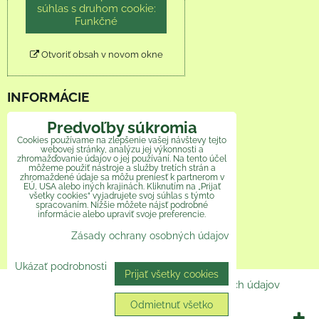
súhlas s druhom cookie:
Funkčné
Otvoriť obsah v novom okne
INFORMÁCIE
Obchodné podmienky
Predvoľby súkromia
Cookies používame na zlepšenie vašej návštevy tejto
webovej stránky, analýzu jej výkonnosti a
Reklamačný poriadok
zhromažďovanie údajov o jej používaní. Na tento účel
môžeme použiť nástroje a služby tretích strán a
zhromaždené údaje sa môžu preniesť k partnerom v
Ochrana osobných údajov
EÚ, USA alebo iných krajinách. Kliknutím na „Prijať
všetky cookies“ vyjadrujete svoj súhlas s týmto
Veľkoobchod
spracovaním. Nižšie môžete nájsť podrobné
informácie alebo upraviť svoje preferencie.
Zásady ochrany osobných údajov
Ako pomáhame
Ukázať podrobnosti
Prijať všetky cookies
Predvoľby súkromia
Zásady ochrany osobných údajov
Odmietnuť všetko