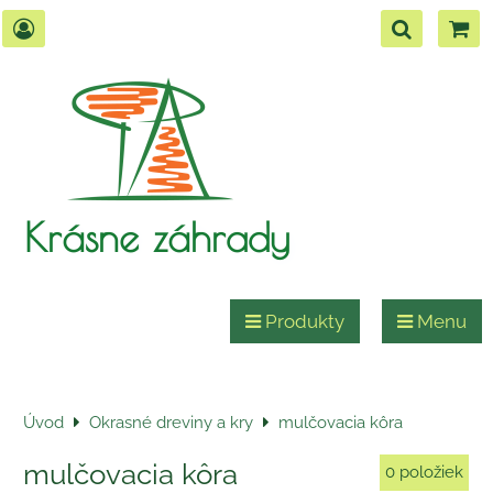
Krásne záhrady
Produkty
Menu
Úvod
Okrasné dreviny a kry
mulčovacia kôra
mulčovacia kôra
0
položiek