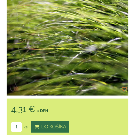
4,31 €
s DPH
DO KOŠÍKA
ks