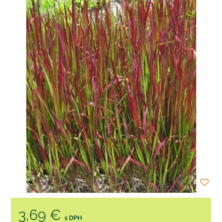
3,69 €
s DPH