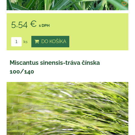
5,54 €
s DPH
DO KOŠÍKA
ks
Miscantus sinensis-tráva čínska
100/140