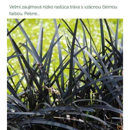
Veľmi zaujímavá nízko rastúca tráva s vzácnou čiernou
farbou. Pekne...