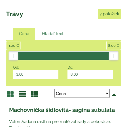
Trávy
7
položiek
Cena
Hľadať text
3,00 €
8,00 €
Od:
Do:
Mriežka
Zoznam
Tabuľka
Machovnička šidlovitá- sagina subulata
Veľmi žiadaná rastlina pre malé záhrady a dekorácie.