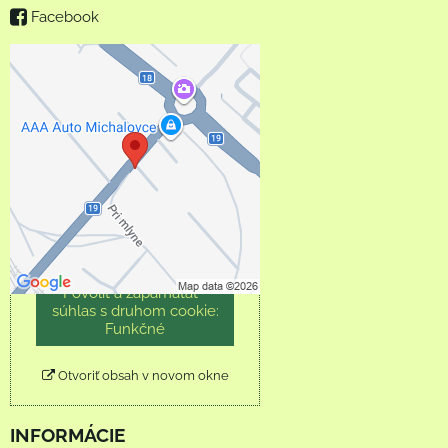
Facebook
Externý obsah je
blokovaný Voľbami
súkromia
Prajete si načítať externý
obsah?
Povoliť tentokrát
Povoliť a zapamätať -
súhlas s druhom cookie:
Funkčné
Otvoriť obsah v novom okne
INFORMÁCIE