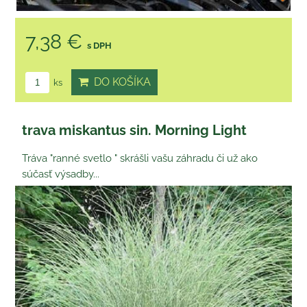
7,38 €
s DPH
DO KOŠÍKA
ks
trava miskantus sin. Morning Light
Tráva "ranné svetlo " skrášli vašu záhradu či už ako
súčasť výsadby...