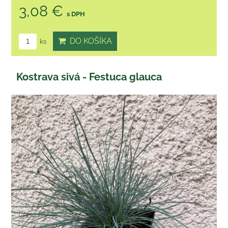
3,08 €
s DPH
DO KOŠÍKA
ks
Kostrava sivá - Festuca glauca