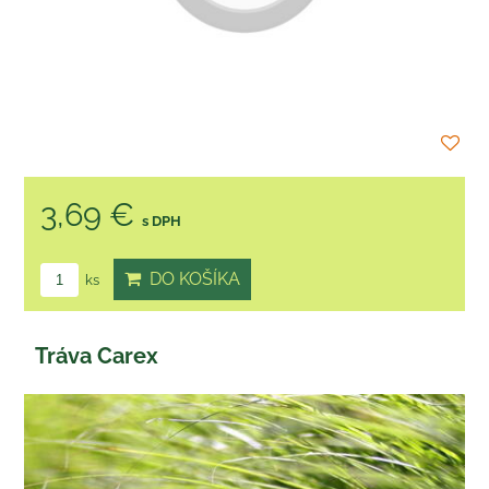
3,69 €
s DPH
DO KOŠÍKA
ks
Tráva Carex