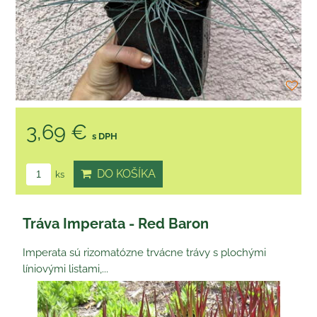
3,69 €
s DPH
DO KOŠÍKA
ks
Tráva Imperata - Red Baron
Imperata sú rizomatózne trvácne trávy s plochými
líniovými listami,...