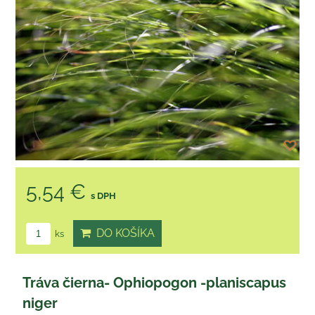
5,54 €
s DPH
DO KOŠÍKA
ks
Tráva čierna- Ophiopogon -planiscapus
niger