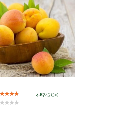
4.67
/
5
(
3
x)