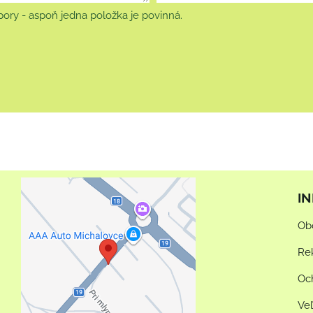
ory - aspoň jedna položka je povinná.
I
Externý obsah je
Ob
blokovaný Voľbami
súkromia
Re
Prajete si načítať externý
Oc
obsah?
Ve