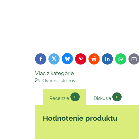
Bluesky
Twitter
Facebook
Pinterest
Reddit
LinkedIn
WhatsAp
E-
ma
Viac z kategórie
Ovocné stromy
0
0
Recenzie
Diskusia
Hodnotenie produktu