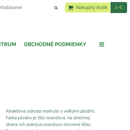
Nákupný košík
0 €
NTRUM
OBCHODNÉ PODMIENKY
Atraktívna odroda marhule s veľkými plodmi.
Farba plodov je žlto-oranžová, na slnečnej
strane ich pokrýva oranžovo-červené líčko.