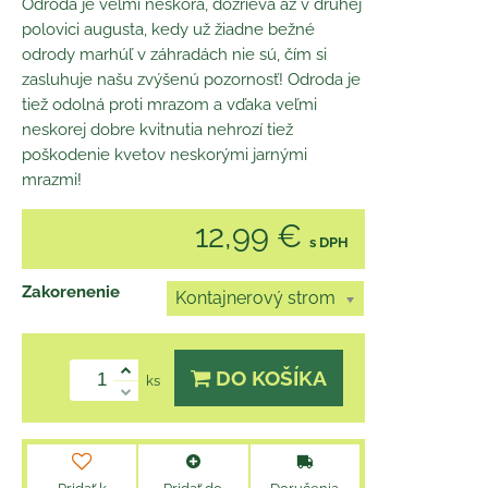
Odroda je veľmi neskorá, dozrieva až v druhej
polovici augusta, kedy už žiadne bežné
odrody marhúľ v záhradách nie sú, čím si
zasluhuje našu zvýšenú pozornosť! Odroda je
tiež odolná proti mrazom a vďaka veľmi
neskorej dobre kvitnutia nehrozí tiež
poškodenie kvetov neskorými jarnými
mrazmi!
12,99 €
s DPH
Zakorenenie
Kontajnerový strom
DO KOŠÍKA
ks