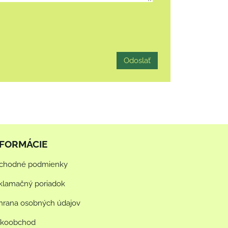
Odoslať
NFORMÁCIE
chodné podmienky
klamačný poriadok
hrana osobných údajov
ľkoobchod