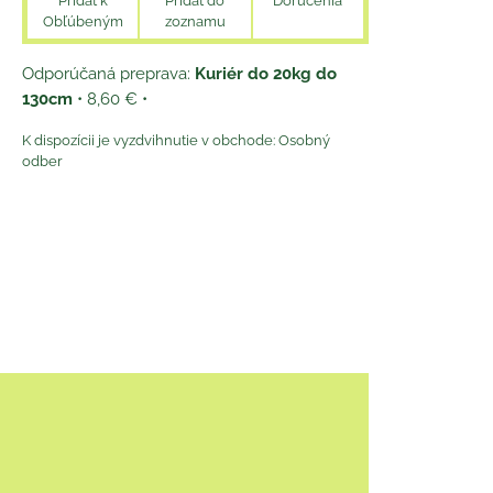
Pridať k
Pridať do
Doručenia
Obľúbeným
zoznamu
Kuriér do 20kg do
130cm
•
8,60 €
•
Osobný
odber