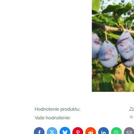
Hodnotenie produktu:
Za
Vaše hodnotenie:
Bluesky
Twitter
Facebook
Pinterest
Reddit
LinkedIn
WhatsAp
E-