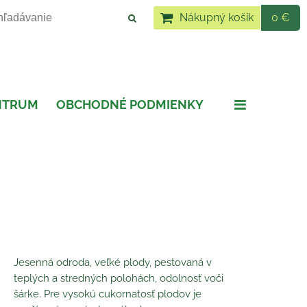
Nákupný košík
0 €
NTRUM
OBCHODNÉ PODMIENKY
Jesenná odroda, veľké plody, pestovaná v
teplých a stredných polohách, odolnosť voči
šárke. Pre vysokú cukornatosť plodov je