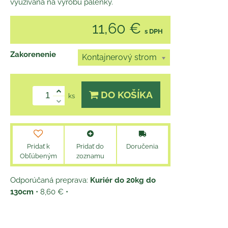
využívaná na výrobu pálenky.
11,60 €
s DPH
Zakorenenie
Kontajnerový strom
DO KOŠÍKA
ks
Pridať k
Pridať do
Doručenia
Obľúbeným
zoznamu
Kuriér do 20kg do
130cm
•
8,60 €
•