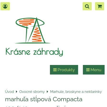
Krásne záhrady
Produkty
Menu
Úvod
Ovocné stromy
Marhule, broskyne a nektarinky
marhuľa stĺpová Compacta