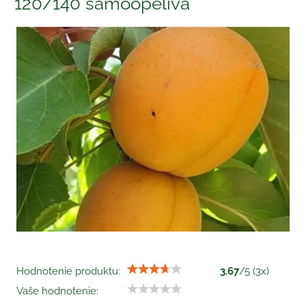
120/140 samoopelivá
Hodnotenie produktu:
3.67
/
5
(
3
x)
Vaše hodnotenie: