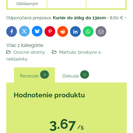
Obľúbeným
Kuriér do 20kg do 130cm
•
8,60 €
•
Bluesky
Twitter
Facebook
Pinterest
Reddit
LinkedIn
WhatsApp
E-
mail
Viac z kategórie
Ovocné stromy
Marhule, broskyne a
nektarinky
0
0
Recenzie
Diskusia
Hodnotenie produktu
3.67
/5