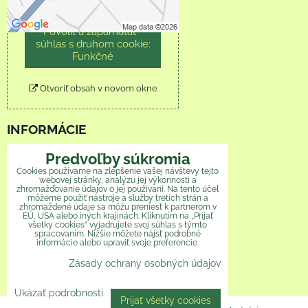
Povoliť tentokrát
Povoliť a zapamätať -
súhlas s druhom cookie:
Funkčné
Otvoriť obsah v novom okne
INFORMÁCIE
Predvoľby súkromia
Obchodné podmienky
Cookies používame na zlepšenie vašej návštevy tejto
webovej stránky, analýzu jej výkonnosti a
Reklamačný poriadok
zhromažďovanie údajov o jej používaní. Na tento účel
môžeme použiť nástroje a služby tretích strán a
zhromaždené údaje sa môžu preniesť k partnerom v
Ochrana osobných údajov
EÚ, USA alebo iných krajinách. Kliknutím na „Prijať
všetky cookies“ vyjadrujete svoj súhlas s týmto
spracovaním. Nižšie môžete nájsť podrobné
Veľkoobchod
informácie alebo upraviť svoje preferencie.
Zásady ochrany osobných údajov
Ako pomáhame
Ukázať podrobnosti
Prijať všetky cookies