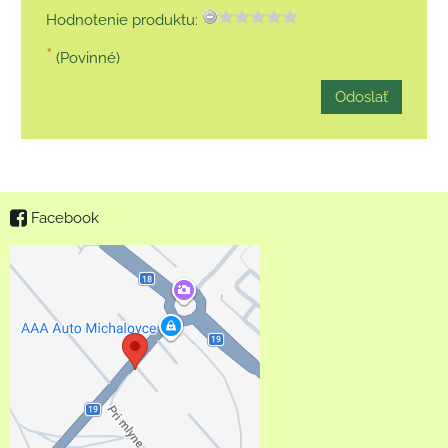
Hodnotenie produktu:
*
(Povinné)
Odoslať
Facebook
Externý obsah je
blokovaný Voľbami
súkromia
Prajete si načítať externý
obsah?