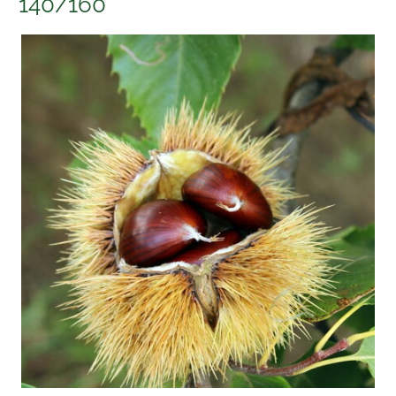
140/160