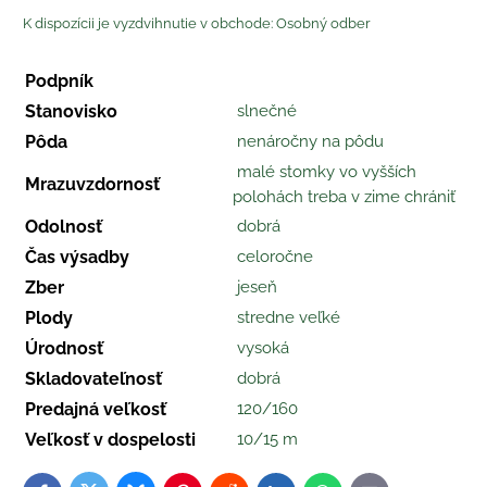
Osobný odber
Podpník
Stanovisko
slnečné
Pôda
nenáročny na pôdu
malé stomky vo vyšších
Mrazuvzdornosť
polohách treba v zime chrániť
Odolnosť
dobrá
Čas výsadby
celoročne
Zber
jeseň
Plody
stredne veľké
Úrodnosť
vysoká
Skladovateľnosť
dobrá
Predajná veľkosť
120/160
Veľkosť v dospelosti
10/15 m