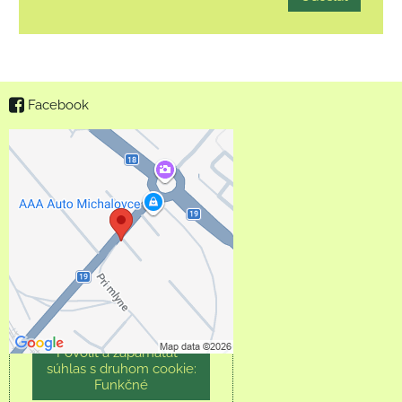
Facebook
Externý obsah je
blokovaný Voľbami
súkromia
Prajete si načítať externý
obsah?
Povoliť tentokrát
Povoliť a zapamätať -
súhlas s druhom cookie:
Funkčné