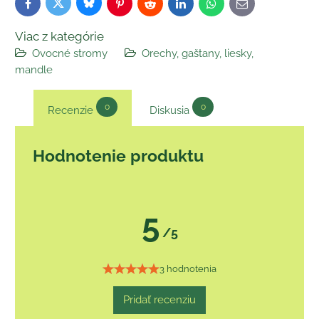
Bluesky
Twitter
Facebook
Pinterest
Reddit
LinkedIn
WhatsApp
E-
mail
Viac z kategórie
Ovocné stromy
Orechy, gaštany, liesky,
mandle
0
0
Recenzie
Diskusia
Hodnotenie produktu
5
/5
3 hodnotenia
Pridať recenziu