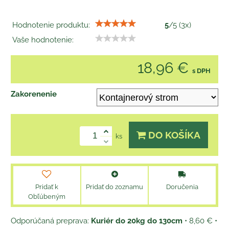
Hodnotenie produktu:
5
/
5
(
3
x)
Vaše hodnotenie:
18,96 €
s DPH
Zakorenenie
DO KOŠÍKA
ks
Pridať k
Pridať do zoznamu
Doručenia
Obľúbeným
Kuriér do 20kg do 130cm
•
8,60 €
•