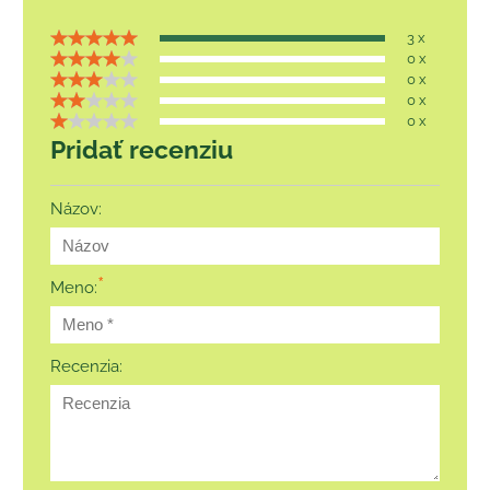
3 x
0 x
0 x
0 x
0 x
Pridať recenziu
Názov:
*
Meno:
Recenzia: