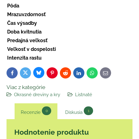
Pôda
Mrazuvzdornosť
Čas výsadby
Doba kvitnutia
Predajná veľkosť
Veľkosť v dospelosti
Intenzita rastu
Bluesky
Twitter
Facebook
Pinterest
Reddit
LinkedIn
WhatsApp
E-
mail
Viac z kategórie
Okrasné dreviny a kry
Listnaté
0
1
Recenzie
Diskusia
Hodnotenie produktu