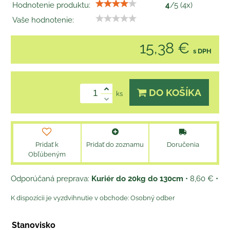
Hodnotenie produktu:
4
/
5
(
4
x)
Vaše hodnotenie:
15,38 €
s DPH
DO KOŠÍKA
ks
Pridať k
Pridať do zoznamu
Doručenia
Obľúbeným
Kuriér do 20kg do 130cm
•
8,60 €
•
Osobný odber
Stanovisko