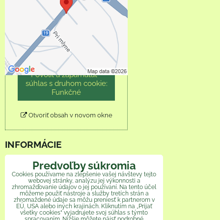
súkromia
Prajete si načítať externý
obsah?
Povoliť tentokrát
Povoliť a zapamätať -
súhlas s druhom cookie:
Funkčné
Otvoriť obsah v novom okne
INFORMÁCIE
Predvoľby súkromia
Obchodné podmienky
Cookies používame na zlepšenie vašej návštevy tejto
webovej stránky, analýzu jej výkonnosti a
Reklamačný poriadok
zhromažďovanie údajov o jej používaní. Na tento účel
môžeme použiť nástroje a služby tretích strán a
zhromaždené údaje sa môžu preniesť k partnerom v
Ochrana osobných údajov
EÚ, USA alebo iných krajinách. Kliknutím na „Prijať
všetky cookies“ vyjadrujete svoj súhlas s týmto
spracovaním. Nižšie môžete nájsť podrobné