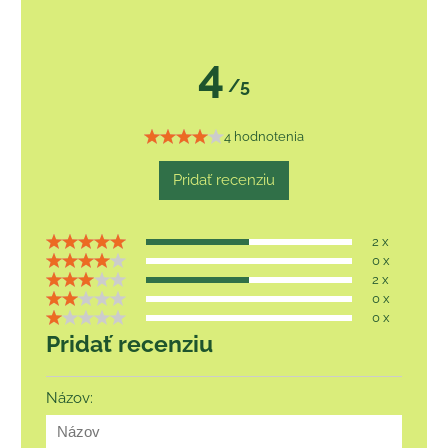
4
/5
4 hodnotenia
Pridať recenziu
2 x
0 x
2 x
0 x
0 x
Pridať recenziu
Názov: