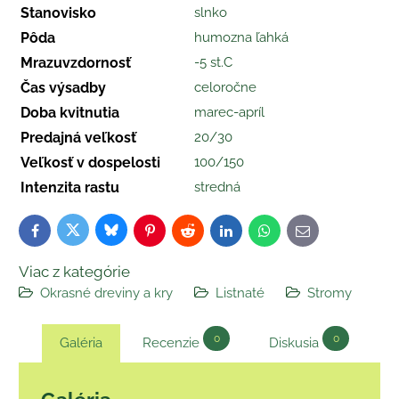
Stanovisko
slnko
Pôda
humozna ľahká
Mrazuvzdornosť
-5 st.C
Čas výsadby
celoročne
Doba kvitnutia
marec-apríl
Predajná veľkosť
20/30
Veľkosť v dospelosti
100/150
Intenzita rastu
stredná
Bluesky
Twitter
Facebook
Pinterest
Reddit
LinkedIn
WhatsApp
E-
mail
Viac z kategórie
Okrasné dreviny a kry
Listnaté
Stromy
0
0
Galéria
Recenzie
Diskusia