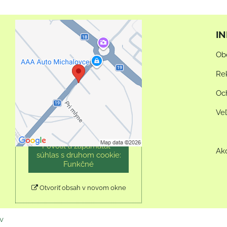
I
Externý obsah je
Ob
blokovaný Voľbami
súkromia
Re
Prajete si načítať externý
Oc
obsah?
Ve
Povoliť tentokrát
Povoliť a zapamätať -
Ak
súhlas s druhom cookie:
Funkčné
Otvoriť obsah v novom okne
v