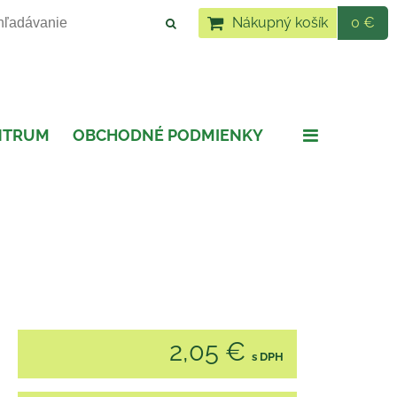
Nákupný košík
0 €
NTRUM
OBCHODNÉ PODMIENKY
2,05 €
s DPH