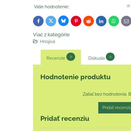
Vaše hodnotenie:
Bluesky
Twitter
Facebook
Pinterest
Reddit
LinkedIn
WhatsAp
E-
ma
Viac z kategórie
Hnojivá
0
0
Recenzie
Diskusia
Hodnotenie produktu
Zatiaľ bez hodnotenia. 
Pridať recenzi
Pridať recenziu