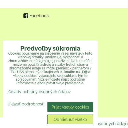
Facebook
Predvoľby súkromia
Cookies používame na zlepšenie vašej návštevy tejto
webovej stránky, analýzu jej výkonnosti a
zhromažďovanie údajov o jej používaní. Na tento účel
môžeme použiť nástroje a služby tretích strán a
zhromaždené údaje sa môžu preniesť k partnerom v
EÚ, USA alebo iných krajinách. Kliknutím na „Prijať
všetky cookies“ vyjadrujete svoj súhlas s týmto
spracovaním. Nižšie môžete nájsť podrobné
informácie alebo upraviť svoje preferencie.
Zásady ochrany osobných údajov
Ukázať podrobnosti
Prijať všetky cookies
Odmietnuť všetko
Predvoľby súkromia
Zásady ochrany osobných údajo