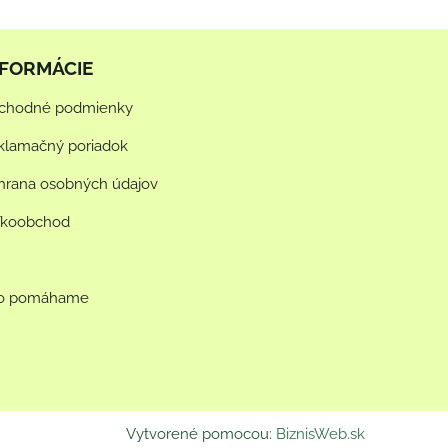
NFORMÁCIE
chodné podmienky
klamačný poriadok
hrana osobných údajov
ľkoobchod
o pomáhame
Vytvorené pomocou:
BiznisWeb.sk