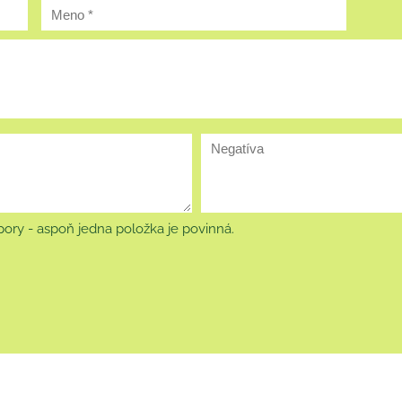
ory - aspoň jedna položka je povinná.