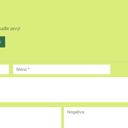
Buďte prvý!
u