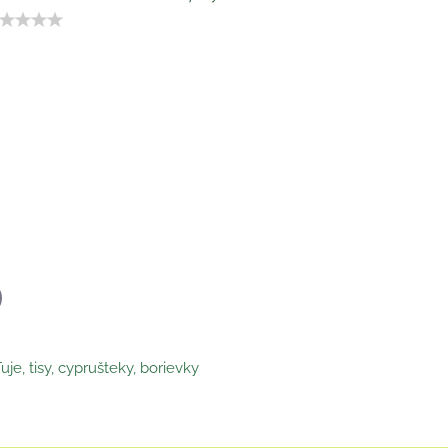
p
il
uje, tisy, cyprušteky, borievky