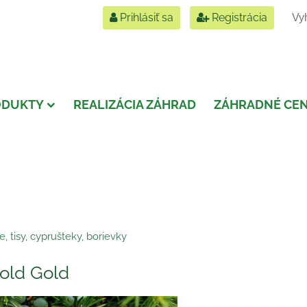
Prihlásiť sa
Registrácia
ODUKTY
REALIZÁCIA ZÁHRAD
ZÁHRADNÉ CE
e, tisy, cyprušteky, borievky
 old Gold