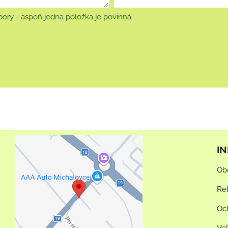
ory - aspoň jedna položka je povinná.
I
Externý obsah je
Ob
blokovaný Voľbami
súkromia
Re
Prajete si načítať externý
Oc
obsah?