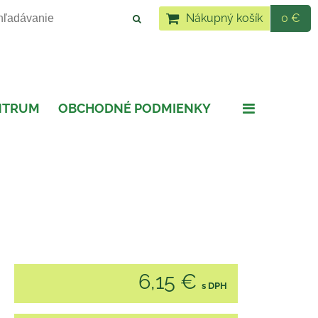
Nákupný košík
0 €
NTRUM
OBCHODNÉ PODMIENKY
6,15 €
s DPH