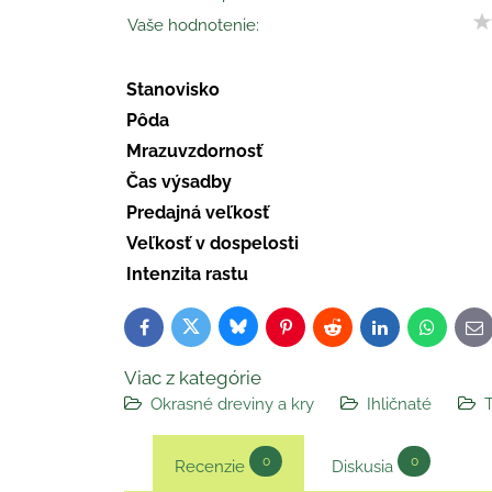
Vaše hodnotenie:
Stanovisko
Pôda
Mrazuvzdornosť
Čas výsadby
Predajná veľkosť
Veľkosť v dospelosti
Intenzita rastu
Bluesky
Twitter
Facebook
Pinterest
Reddit
LinkedIn
WhatsAp
E-
ma
Viac z kategórie
Okrasné dreviny a kry
Ihličnaté
T
0
0
Recenzie
Diskusia