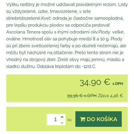
Výšku rastliny je možné udržiavať pravidelným rezom. Listy
sú vždyzelené, úzke, tmavozelené, v lete
striebristozelené.Kvet: odroda je čiastočne samooplodná,
pre lepšiu produkciu plodov sa odporúča pestovať
Ascolana Tenera spolu s inými odrodami olív.Plody: veľké,
oválne. Hmotnosť olív sa pohybuje medzi 8 a 10 g. Plody
sú pri zbere svetlozelenej farby a po dozretí nečernajú, ale
môžu byť náchylné na otlačenie. Preto tento strom nie je
vhodný na strojový zber. Zrelé olivy majú jemnú, mäsitú a
sladkú dužinu. Odoláva teplotám do -12st.C.
34,90 €
s DPH
39,36 €
s DPH
Zľava
4,46 €
DO KOŠÍKA
ks