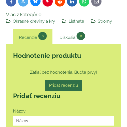
Bluesky
Twitter
Facebook
Pinterest
Reddit
LinkedIn
WhatsApp
E-
mail
Viac z kategórie
Okrasné dreviny a kry
Listnaté
Stromy
0
0
Recenzie
Diskusia
Hodnotenie produktu
Zatiaľ bez hodnotenia. Buďte prvý!
Pridať recenziu
Pridať recenziu
Názov: