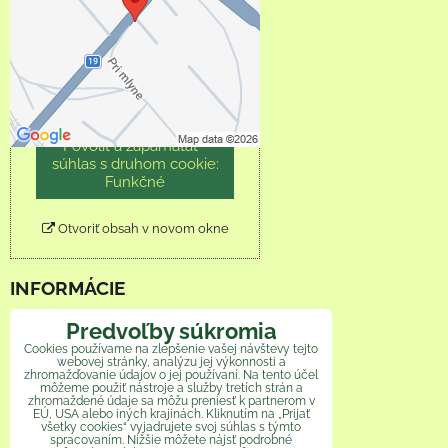
Prajete si načítať externý
obsah?
Povoliť tentokrát
Povoliť a zapamätať -
súhlas s druhom cookie:
Funkčné
Otvoriť obsah v novom okne
INFORMÁCIE
Predvoľby súkromia
Obchodné podmienky
Cookies používame na zlepšenie vašej návštevy tejto
webovej stránky, analýzu jej výkonnosti a
Reklamačný poriadok
zhromažďovanie údajov o jej používaní. Na tento účel
môžeme použiť nástroje a služby tretích strán a
zhromaždené údaje sa môžu preniesť k partnerom v
Ochrana osobných údajov
EÚ, USA alebo iných krajinách. Kliknutím na „Prijať
všetky cookies“ vyjadrujete svoj súhlas s týmto
spracovaním. Nižšie môžete nájsť podrobné
Veľkoobchod