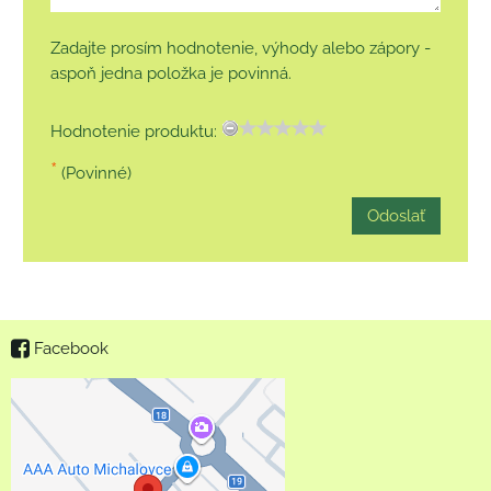
Zadajte prosím hodnotenie, výhody alebo zápory -
aspoň jedna položka je povinná.
Hodnotenie produktu:
*
(Povinné)
Odoslať
Facebook
Externý obsah je
blokovaný Voľbami
súkromia