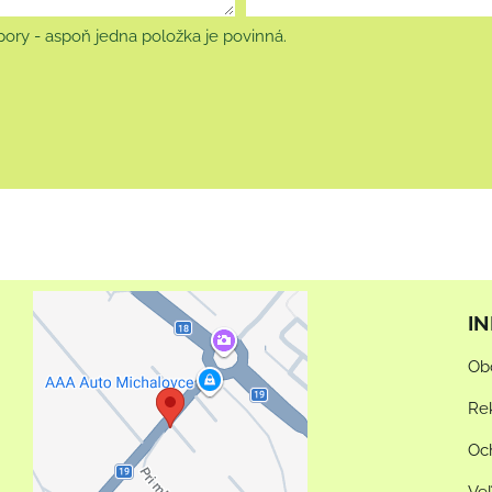
ory - aspoň jedna položka je povinná.
I
Externý obsah je
Ob
blokovaný Voľbami
súkromia
Re
Prajete si načítať externý
Oc
obsah?