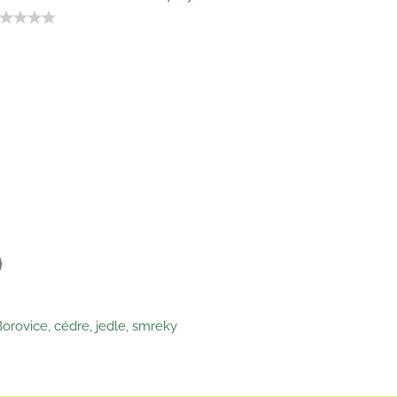
p
il
orovice, cédre, jedle, smreky