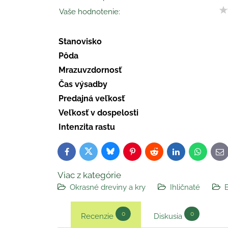
Vaše hodnotenie:
Stanovisko
Pôda
Mrazuvzdornosť
Čas výsadby
Predajná veľkosť
Veľkosť v dospelosti
Intenzita rastu
Bluesky
Twitter
Facebook
Pinterest
Reddit
LinkedIn
WhatsAp
E-
ma
Viac z kategórie
Okrasné dreviny a kry
Ihličnaté
B
0
0
Recenzie
Diskusia