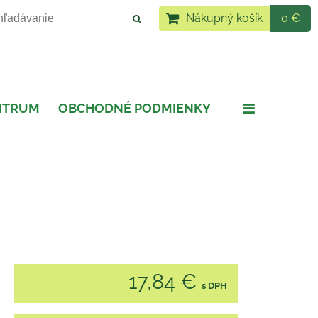
Nákupný košík
0 €
NTRUM
OBCHODNÉ PODMIENKY
17,84 €
s DPH