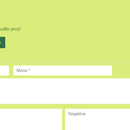
Buďte prvý!
u