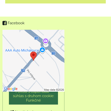
Facebook
Externý obsah je
blokovaný Voľbami
súkromia
Prajete si načítať externý
obsah?
Povoliť tentokrát
Povoliť a zapamätať -
súhlas s druhom cookie:
Funkčné