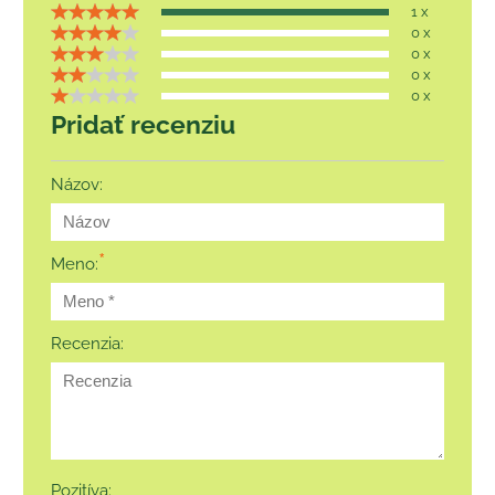
1 x
0 x
0 x
0 x
0 x
Pridať recenziu
Názov:
*
Meno:
Recenzia:
Pozitíva: