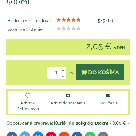
500ml
Hodnotenie produktu:
5
/
5
(
1
x)
Vaše hodnotenie:
2,05 €
s DPH
DO KOŠÍKA
ks
Pridať k
Pridať do zoznamu
Doručenia
Obľúbeným
Kuriér do 20kg do 130cm
•
8,60 €
•