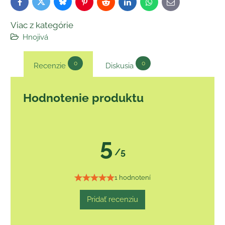
Bluesky
Twitter
Facebook
Pinterest
Reddit
LinkedIn
WhatsApp
E-
mail
Viac z kategórie
Hnojivá
0
0
Recenzie
Diskusia
Hodnotenie produktu
5
/5
1 hodnotení
Pridať recenziu