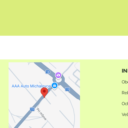
I
Externý obsah je
Ob
blokovaný Voľbami
súkromia
Re
Prajete si načítať externý
Oc
obsah?
Ve
Povoliť tentokrát