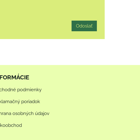
Odoslať
NFORMÁCIE
chodné podmienky
klamačný poriadok
hrana osobných údajov
ľkoobchod