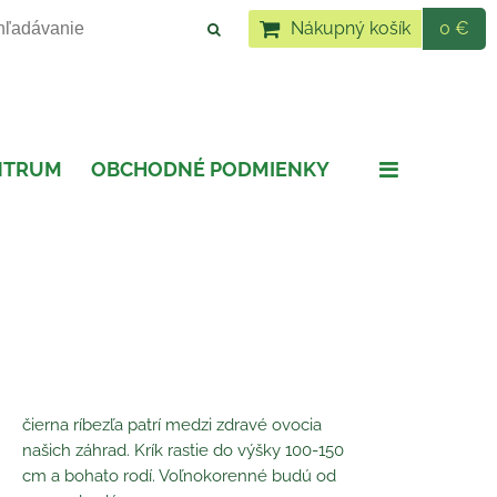
Nákupný košík
0 €
NTRUM
OBCHODNÉ PODMIENKY
čierna ríbezľa patrí medzi zdravé ovocia
našich záhrad. Krík rastie do výšky 100-150
cm a bohato rodí. Voľnokorenné budú od