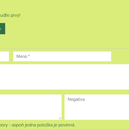
Buďte prvý!
u
ory - aspoň jedna položka je povinná.