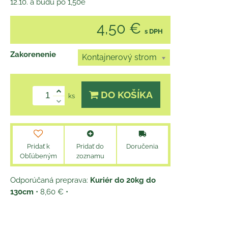
12.10. a budú po 1,50e
4,50 €
s DPH
Zakorenenie
Kontajnerový strom
DO KOŠÍKA
ks
Pridať k
Pridať do
Doručenia
Obľúbeným
zoznamu
Kuriér do 20kg do
130cm
•
8,60 €
•