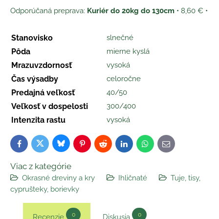
Kuriér do 20kg do 130cm
•
8,60 €
•
Stanovisko
slnečné
Pôda
mierne kyslá
Mrazuvzdornosť
vysoká
Čas výsadby
celoročne
Predajná veľkosť
40/50
Veľkosť v dospelosti
300/400
Intenzita rastu
vysoká
Bluesky
Twitter
Facebook
Pinterest
Reddit
LinkedIn
WhatsApp
E-
mail
Viac z kategórie
Okrasné dreviny a kry
Ihličnaté
Tuje, tisy,
cyprušteky, borievky
0
0
Recenzie
Diskusia