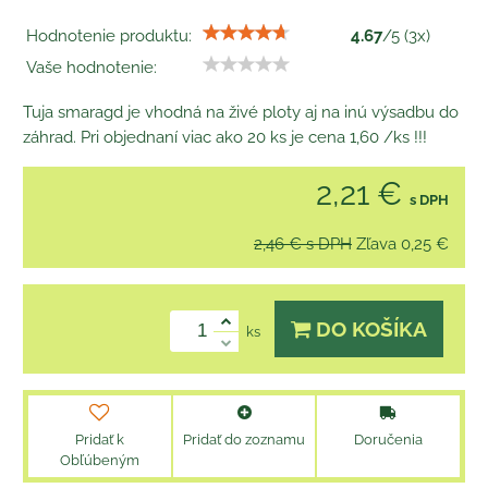
Hodnotenie produktu:
4.67
/
5
(
3
x)
Vaše hodnotenie:
Tuja smaragd je vhodná na živé ploty aj na inú výsadbu do
záhrad. Pri objednaní viac ako 20 ks je cena 1,60 /ks !!!
2,21 €
s DPH
2,46 €
s DPH
Zľava
0,25 €
DO KOŠÍKA
ks
Pridať k
Pridať do zoznamu
Doručenia
Obľúbeným