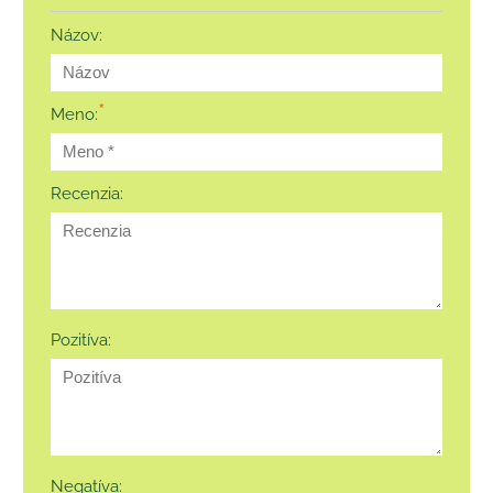
Názov:
*
Meno:
Recenzia:
Pozitíva:
Negatíva: