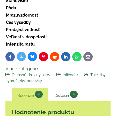
Stanovisko
Pôda
Mrazuvzdornosť
Čas výsadby
Predajná veľkosť
Veľkosť v dospelosti
Intenzita rastu
Bluesky
Twitter
Facebook
Pinterest
Reddit
LinkedIn
WhatsApp
E-
mail
Viac z kategórie
Okrasné dreviny a kry
Ihličnaté
Tuje, tisy,
cyprušteky, borievky
0
0
Recenzie
Diskusia
Hodnotenie produktu