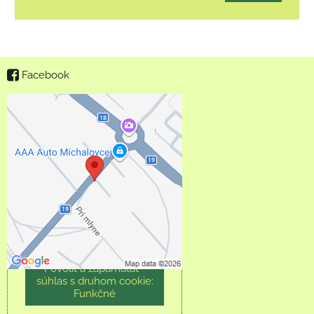
Facebook
Externý obsah je
blokovaný Voľbami
súkromia
Prajete si načítať externý
obsah?
Povoliť tentokrát
Povoliť a zapamätať -
súhlas s druhom cookie:
Funkčné