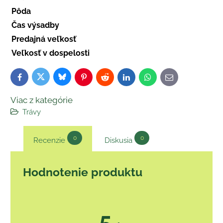
Pôda
Čas výsadby
Predajná veľkosť
Veľkosť v dospelosti
Bluesky
Twitter
Facebook
Pinterest
Reddit
LinkedIn
WhatsApp
E-
mail
Viac z kategórie
Trávy
0
0
Recenzie
Diskusia
Hodnotenie produktu
5