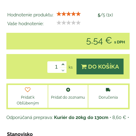
Hodnotenie produktu:
5
/
5
(
1
x)
Vaše hodnotenie:
5,54 €
s DPH
DO KOŠÍKA
ks
Pridať k
Pridať do zoznamu
Doručenia
Obľúbeným
Kuriér do 20kg do 130cm
•
8,60 €
•
Stanovisko