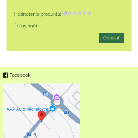
Hodnotenie produktu:
*
(Povinné)
Odoslať
Facebook
Externý obsah je
blokovaný Voľbami
súkromia
Prajete si načítať externý
obsah?