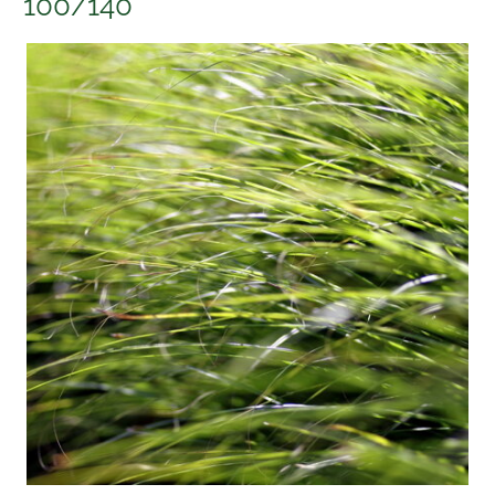
100/140