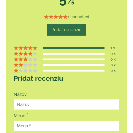
/5
1 hodnotení
Pridať recenziu
1 x
0 x
0 x
0 x
0 x
Pridať recenziu
Názov:
*
Meno: