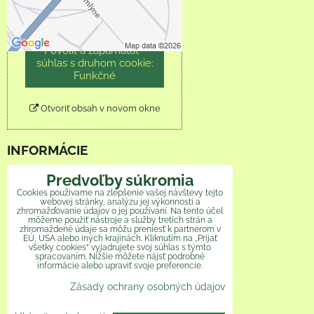
Povoliť tentokrát
Povoliť a zapamätať -
súhlas s druhom cookie:
Funkčné
Otvoriť obsah v novom okne
INFORMÁCIE
Predvoľby súkromia
Obchodné podmienky
Cookies používame na zlepšenie vašej návštevy tejto
webovej stránky, analýzu jej výkonnosti a
Reklamačný poriadok
zhromažďovanie údajov o jej používaní. Na tento účel
môžeme použiť nástroje a služby tretích strán a
zhromaždené údaje sa môžu preniesť k partnerom v
Ochrana osobných údajov
EÚ, USA alebo iných krajinách. Kliknutím na „Prijať
všetky cookies“ vyjadrujete svoj súhlas s týmto
spracovaním. Nižšie môžete nájsť podrobné
Veľkoobchod
informácie alebo upraviť svoje preferencie.
Zásady ochrany osobných údajov
Ako pomáhame