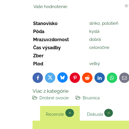
Vaše hodnotenie:
Stanovisko
slnko, polotieň
Pôda
kyslá
Mrazuvzdornost
dobrá
Čas výsadby
celoročne
Zber
Plod
veľký
Bluesky
Twitter
Facebook
Pinterest
Reddit
LinkedIn
WhatsAp
E-
ma
Viac z kategórie
Drobné ovocie
Brusnica
0
0
Recenzie
Diskusia