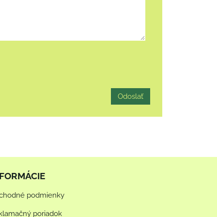
Odoslať
NFORMÁCIE
chodné podmienky
klamačný poriadok