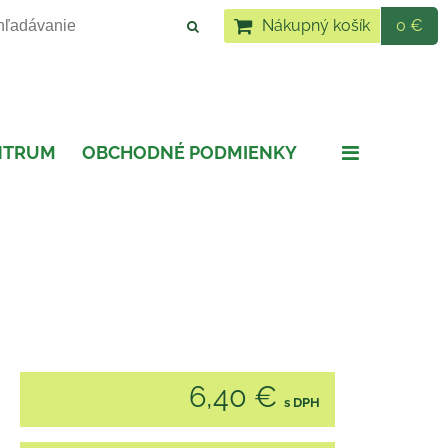
Nákupný košík
0 €
NTRUM
OBCHODNÉ PODMIENKY
6,40 €
s DPH