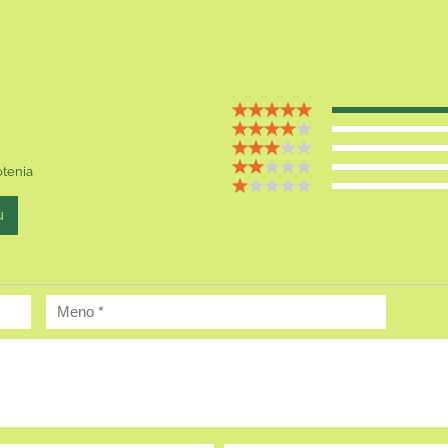
tenia
u