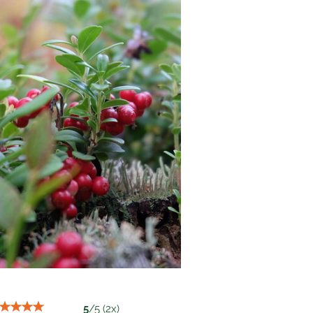
5
/
5
(
2
x)