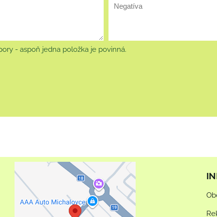
ory - aspoň jedna položka je povinná.
I
Externý obsah je
Ob
blokovaný Voľbami
súkromia
Re