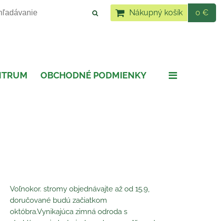
Nákupný košík
0 €
NTRUM
OBCHODNÉ PODMIENKY
Voľnokor. stromy objednávajte až od 15.9,
doručované budú začiatkom
októbra.Vynikajúca zimná odroda s