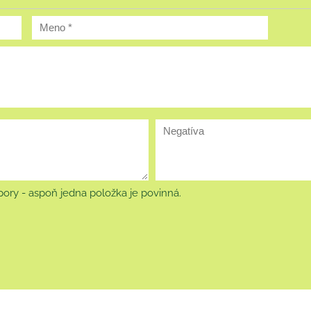
ory - aspoň jedna položka je povinná.