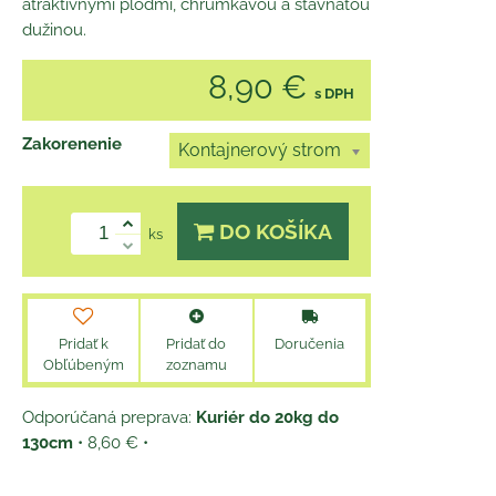
atraktívnymi plodmi, chrumkavou a šťavnatou
dužinou.
8,90 €
s DPH
Zakorenenie
Kontajnerový strom
DO KOŠÍKA
ks
Pridať k
Pridať do
Doručenia
Obľúbeným
zoznamu
Kuriér do 20kg do
130cm
•
8,60 €
•