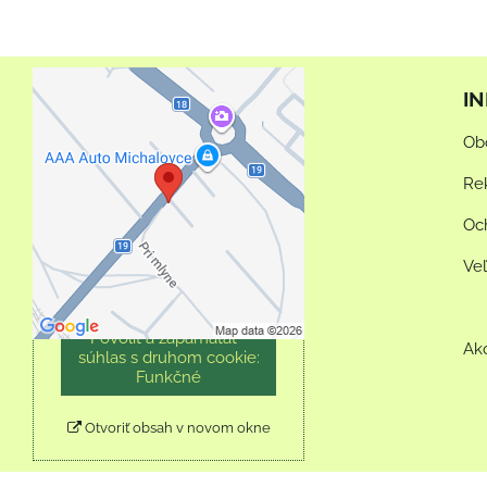
I
Externý obsah je
Ob
blokovaný Voľbami
súkromia
Re
Prajete si načítať externý
Oc
obsah?
Ve
Povoliť tentokrát
Povoliť a zapamätať -
Ak
súhlas s druhom cookie:
Funkčné
Otvoriť obsah v novom okne