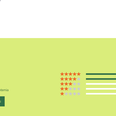
p
il
tenia
u