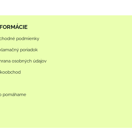
NFORMÁCIE
chodné podmienky
klamačný poriadok
hrana osobných údajov
ľkoobchod
o pomáhame