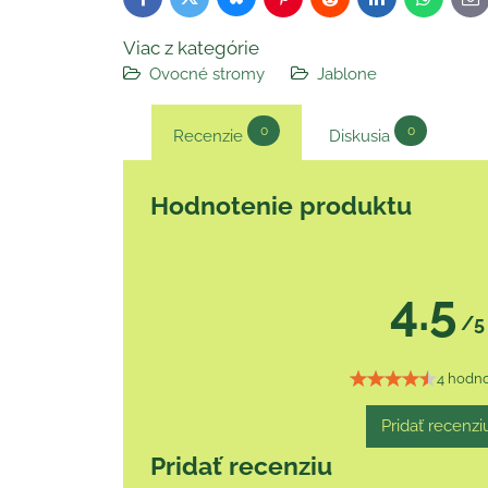
Bluesky
Twitter
Facebook
Pinterest
Reddit
LinkedIn
WhatsAp
E-
ma
Viac z kategórie
Ovocné stromy
Jablone
0
0
Recenzie
Diskusia
Hodnotenie produktu
4.5
/5
4 hodno
Pridať recenzi
Pridať recenziu