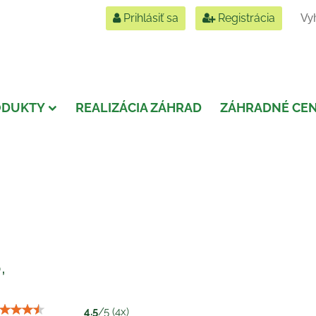
Prihlásiť sa
Registrácia
ODUKTY
REALIZÁCIA ZÁHRAD
ZÁHRADNÉ CE
,
4.5
/
5
(
4
x)