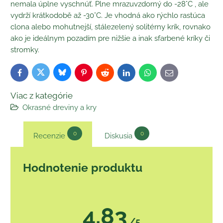
nemala úplne vyschnúť. Plne mrazuvzdorný do -28°C , ale
vydrží krátkodobě až -30°C. Je vhodná ako rýchlo rastúca
clona alebo mohutnejší, stálezelený solitérny krík, rovnako
ako je ideálnym pozadím pre nižšie a inak sfarbené kríky či
stromky.
Bluesky
Twitter
Facebook
Pinterest
Reddit
LinkedIn
WhatsApp
E-
mail
Viac z kategórie
Okrasné dreviny a kry
0
0
Recenzie
Diskusia
Hodnotenie produktu
4.83
/5