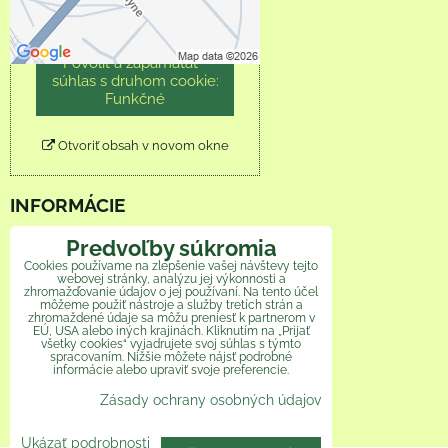
Povoliť tentokrát
Povoliť a zapamätať -
súhlas s druhom cookie:
Funkčné
Otvoriť obsah v novom okne
INFORMÁCIE
Predvoľby súkromia
Obchodné podmienky
Cookies používame na zlepšenie vašej návštevy tejto
webovej stránky, analýzu jej výkonnosti a
Reklamačný poriadok
zhromažďovanie údajov o jej používaní. Na tento účel
môžeme použiť nástroje a služby tretích strán a
zhromaždené údaje sa môžu preniesť k partnerom v
Ochrana osobných údajov
EÚ, USA alebo iných krajinách. Kliknutím na „Prijať
všetky cookies“ vyjadrujete svoj súhlas s týmto
spracovaním. Nižšie môžete nájsť podrobné
Veľkoobchod
informácie alebo upraviť svoje preferencie.
Zásady ochrany osobných údajov
Ako pomáhame
Ukázať podrobnosti