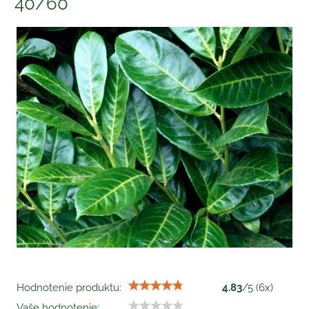
40/60
Hodnotenie produktu:
4.83
/
5
(
6
x)
Vaše hodnotenie: