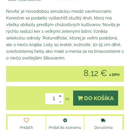
Novita´ je novodobou senzáciou medzi vavrínovcami.
Konečne sa podarilo vyšlachtiť otužilý druh, ktorý má
všetky atribúty predtým chúlostivých kultivarov. Novita je
rýchlo rastúci ker s veľkými zelenými listmi. Vznikla
selekciou odrody ´Rotundifolia´, ktorej je veľmi podobná,
ale o niečo krajšia. Listy sú lesklé, kožovité, 10-15 cm dlhé,
sviežozelenej farby ako malé a menia sa na tmavozelené s
o niečo svetlejším žilkovaním.
8,12 €
s DPH
DO KOŠÍKA
ks
Pridať k
Pridať do zoznamu
Doručenia