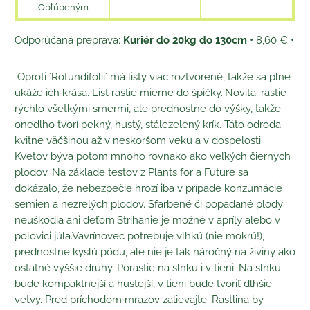
Obľúbeným
Kuriér do 20kg do 130cm
•
8,60 €
•
Oproti ´Rotundifolii´ má listy viac roztvorené, takže sa plne
ukáže ich krása. List rastie mierne do špičky.´Novita´ rastie
rýchlo všetkými smermi, ale prednostne do výšky, takže
onedlho tvorí pekný, hustý, stálezelený krík. Táto odroda
kvitne väčšinou až v neskoršom veku a v dospelosti.
Kvetov býva potom mnoho rovnako ako veľkých čiernych
plodov. Na základe testov z Plants for a Future sa
dokázalo, že nebezpečie hrozí iba v prípade konzumácie
semien a nezrelých plodov. Sfarbené či popadané plody
neuškodia ani deťom.Strihanie je možné v apríly alebo v
polovici júla.Vavrínovec potrebuje vlhkú (nie mokrú!),
prednostne kyslú pôdu, ale nie je tak náročný na živiny ako
ostatné vyššie druhy. Porastie na slnku i v tieni. Na slnku
bude kompaktnejší a hustejší, v tieni bude tvoriť dlhšie
vetvy. Pred príchodom mrazov zalievajte. Rastlina by