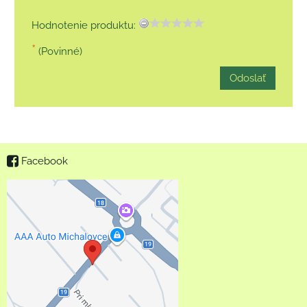
Hodnotenie produktu:
*
(Povinné)
Odoslať
Facebook
Externý obsah je
blokovaný Voľbami
súkromia
Prajete si načítať externý
obsah?