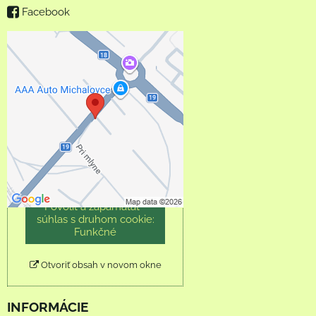
Facebook
Externý obsah je
blokovaný Voľbami
súkromia
Prajete si načítať externý
obsah?
Povoliť tentokrát
Povoliť a zapamätať -
súhlas s druhom cookie:
Funkčné
Otvoriť obsah v novom okne
INFORMÁCIE