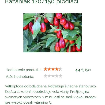
Kazanlak 120/150 plodiaci
Hodnotenie produktu:
4.4
/
5
(
5
x)
Vaše hodnotenie:
Veľkoplodá odroda drieňa. Potrebuje slnečné stanovisko.
Keď sa zakorení nepotrebuje veľa vlahy. Prežije aj na
skalnatých výbežkoch. V minulosti sa sadil v okolí hradov
pre vysoký obsah vitamínu C.