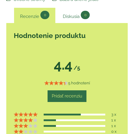
0
0
Recenzie
Diskusia
Hodnotenie produktu
4.4
/5
5 hodnotení
Pridať recenziu
3 x
1 x
1 x
0 x