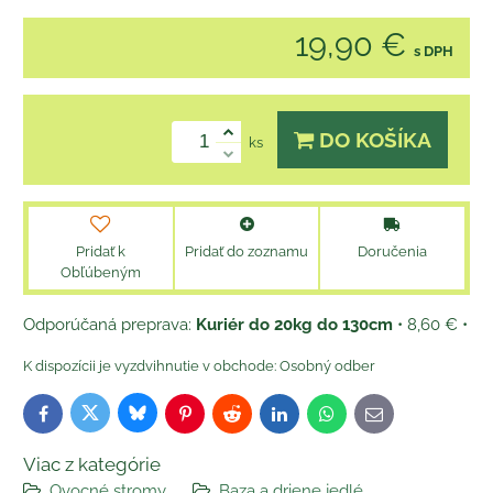
19,90 €
s DPH
DO KOŠÍKA
ks
Pridať k
Pridať do zoznamu
Doručenia
Obľúbeným
Kuriér do 20kg do 130cm
•
8,60 €
•
Osobný odber
Bluesky
Twitter
Facebook
Pinterest
Reddit
LinkedIn
WhatsApp
E-
mail
Viac z kategórie
Ovocné stromy
Baza a driene jedlé