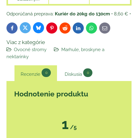
Kuriér do 20kg do 130cm
•
8,60 €
•
Bluesky
Twitter
Facebook
Pinterest
Reddit
LinkedIn
WhatsApp
E-
mail
Viac z kategórie
Ovocné stromy
Marhule, broskyne a
nektarinky
0
0
Recenzie
Diskusia
Hodnotenie produktu
1
/5