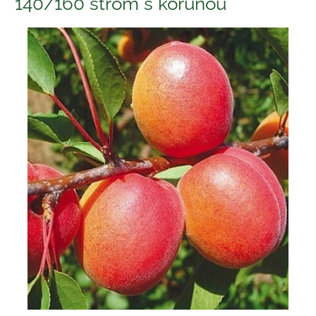
140/160 strom s korunou