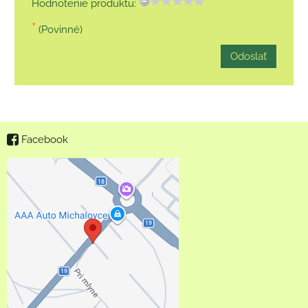
Hodnotenie produktu:
*
(Povinné)
Odoslať
Facebook
Externý obsah je
blokovaný Voľbami
súkromia
Prajete si načítať externý
obsah?
Povoliť tentokrát