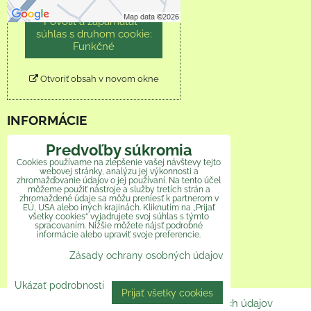
Povoliť a zapamätať -
súhlas s druhom cookie:
Funkčné
Otvoriť obsah v novom okne
INFORMÁCIE
Predvoľby súkromia
Obchodné podmienky
Cookies používame na zlepšenie vašej návštevy tejto
webovej stránky, analýzu jej výkonnosti a
Reklamačný poriadok
zhromažďovanie údajov o jej používaní. Na tento účel
môžeme použiť nástroje a služby tretích strán a
zhromaždené údaje sa môžu preniesť k partnerom v
Ochrana osobných údajov
EÚ, USA alebo iných krajinách. Kliknutím na „Prijať
všetky cookies“ vyjadrujete svoj súhlas s týmto
spracovaním. Nižšie môžete nájsť podrobné
Veľkoobchod
informácie alebo upraviť svoje preferencie.
Zásady ochrany osobných údajov
Ako pomáhame
Ukázať podrobnosti
Prijať všetky cookies
Predvoľby súkromia
Zásady ochrany osobných údajov