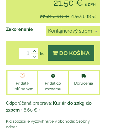
21,50 €
s DPH
27,68 €
s DPH
Zľava
6,18 €
Zakorenenie
Kontajnerový strom
DO KOŠÍKA
ks
Pridať k
Pridať do
Doručenia
Obľúbeným
zoznamu
Kuriér do 20kg do
130cm
•
8,60 €
•
Osobný
odber