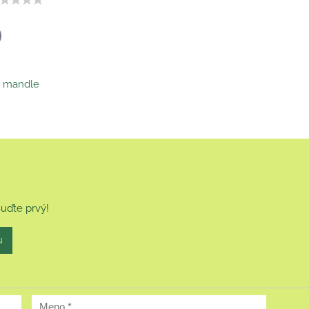
p
il
y, mandle
Buďte prvý!
u