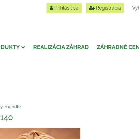
Prihlásiť sa
Registrácia
ODUKTY
REALIZÁCIA ZÁHRAD
ZÁHRADNÉ CE
ky, mandle
/140