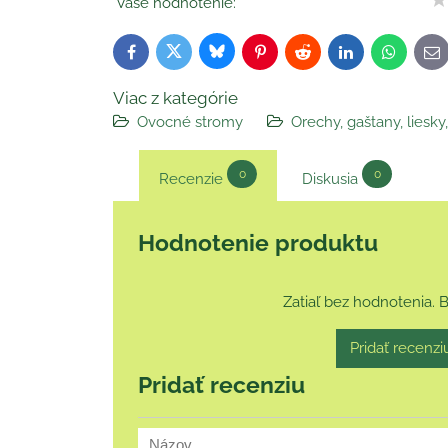
Vaše hodnotenie:
Bluesky
Twitter
Facebook
Pinterest
Reddit
LinkedIn
WhatsAp
E-
ma
Viac z kategórie
Ovocné stromy
Orechy, gaštany, liesk
0
0
Recenzie
Diskusia
Hodnotenie produktu
Zatiaľ bez hodnotenia. 
Pridať recenzi
Pridať recenziu