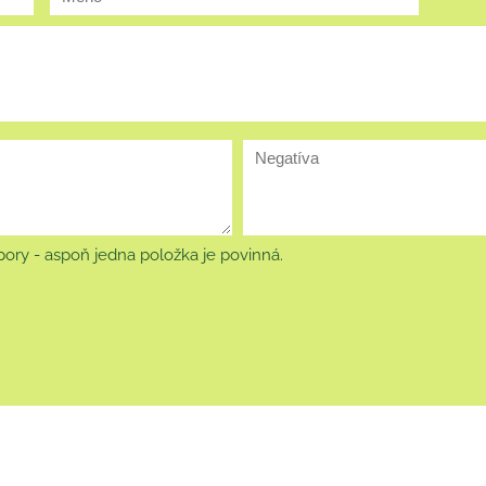
ory - aspoň jedna položka je povinná.