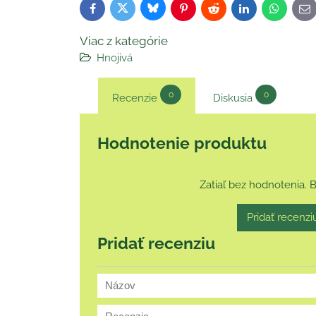
Bluesky
Twitter
Facebook
Pinterest
Reddit
LinkedIn
WhatsAp
E-
ma
Viac z kategórie
Hnojivá
0
0
Recenzie
Diskusia
Hodnotenie produktu
Zatiaľ bez hodnotenia. 
Pridať recenzi
Pridať recenziu