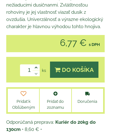
nežiaducimi dusičnanmi. Zvláštnosťou
rohoviny je jej vlastnosť viazať dusík z
ovzdušia. Univerzálnosť a výrazne ekologický
charakter je hlavnou výhodou tohto hnojiva.
6,77 €
s DPH
DO KOŠÍKA
ks
Pridať k
Pridať do
Doručenia
Obľúbeným
zoznamu
Kuriér do 20kg do
130cm
•
8,60 €
•