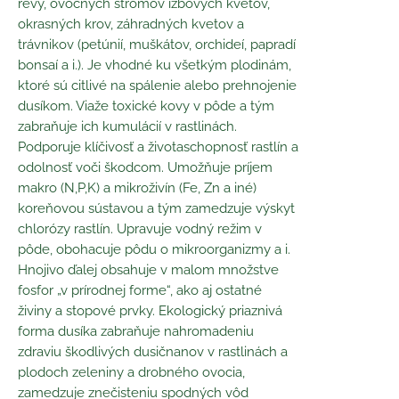
révy, ovocných stromov izbových kvetov,
okrasných krov, záhradných kvetov a
trávnikov (petúnií, muškátov, orchideí, papradí
bonsaí a i.). Je vhodné ku všetkým plodinám,
ktoré sú citlivé na spálenie alebo prehnojenie
dusíkom. Viaže toxické kovy v pôde a tým
zabraňuje ich kumulácií v rastlinách.
Podporuje klíčivosť a životaschopnosť rastlín a
odolnosť voči škodcom. Umožňuje príjem
makro (N,P,K) a mikroživín (Fe, Zn a iné)
koreňovou sústavou a tým zamedzuje výskyt
chlorózy rastlín. Upravuje vodný režim v
pôde, obohacuje pôdu o mikroorganizmy a i.
Hnojivo ďalej obsahuje v malom množstve
fosfor „v prírodnej forme“, ako aj ostatné
živiny a stopové prvky. Ekologický priaznivá
forma dusíka zabraňuje nahromadeniu
zdraviu škodlivých dusičnanov v rastlinách a
plodoch zeleniny a drobného ovocia,
zamedzuje znečisteniu spodných vôd