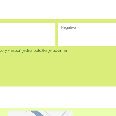
ory - aspoň jedna položka je povinná.