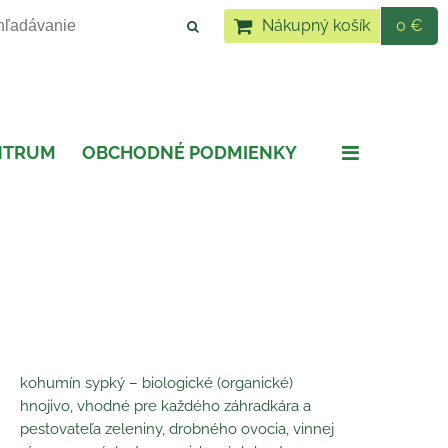
Nákupný košík
0 €
NTRUM
OBCHODNÉ PODMIENKY
kohumín sypký – biologické (organické)
hnojivo, vhodné pre každého záhradkára a
pestovateľa zeleniny, drobného ovocia, vinnej