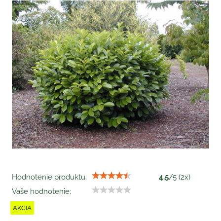
Hodnotenie produktu:
4.5
/
5
(
2
x)
Vaše hodnotenie:
AKCIA