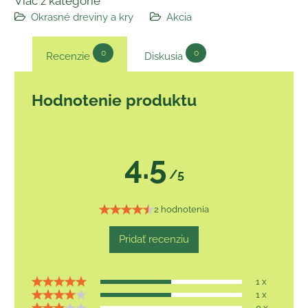
Viac z kategórie
Okrasné dreviny a kry
Akcia
0
0
Recenzie
Diskusia
Hodnotenie produktu
4.5
/5
2 hodnotenia
Pridať recenziu
1 x
1 x
0 x