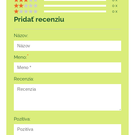
0 x
0 x
Pridať recenziu
Názov:
*
Meno:
Recenzia:
Pozitíva: