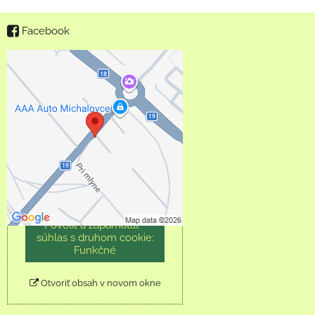
Facebook
Externý obsah je
blokovaný Voľbami
súkromia
Prajete si načítať externý
obsah?
Povoliť tentokrát
Povoliť a zapamätať -
súhlas s druhom cookie:
Funkčné
Otvoriť obsah v novom okne