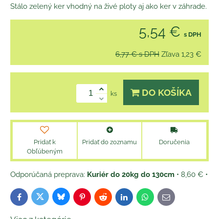
Stálo zelený ker vhodný na živé ploty aj ako ker v záhrade.
5,54 €
s DPH
6,77 €
s DPH
Zľava
1,23 €
DO KOŠÍKA
ks
Pridať k
Pridať do zoznamu
Doručenia
Obľúbeným
Kuriér do 20kg do 130cm
•
8,60 €
•
Bluesky
Twitter
Facebook
Pinterest
Reddit
LinkedIn
WhatsApp
E-
mail