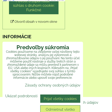
Povoliť a zapamätať -
súhlas s druhom cookie:
Funkčné
Otvoriť obsah v novom okne
INFORMÁCIE
Predvoľby súkromia
Obchodné podmienky
Cookies používame na zlepšenie vašej návštevy tejto
webovej stránky, analýzu jej výkonnosti a
Reklamačný poriadok
zhromažďovanie údajov o jej používaní. Na tento účel
môžeme použiť nástroje a služby tretích strán a
zhromaždené údaje sa môžu preniesť k partnerom v
Ochrana osobných údajov
EÚ, USA alebo iných krajinách. Kliknutím na „Prijať
všetky cookies“ vyjadrujete svoj súhlas s týmto
spracovaním. Nižšie môžete nájsť podrobné
Veľkoobchod
informácie alebo upraviť svoje preferencie.
Zásady ochrany osobných údajov
Ako pomáhame
Ukázať podrobnosti
Prijať všetky cookies
Predvoľby súkromia
Zásady ochrany osobných údajov
Odmietnuť všetko