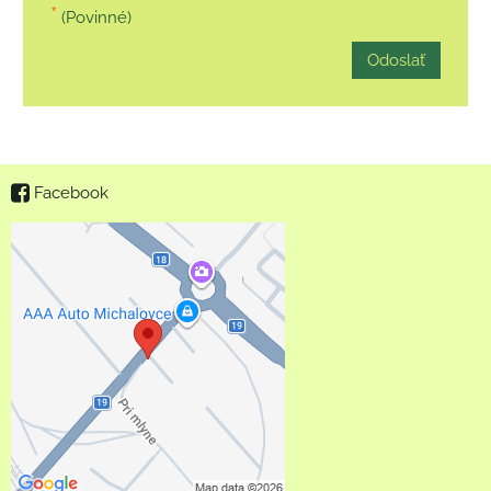
*
(Povinné)
Odoslať
Facebook
Externý obsah je
blokovaný Voľbami
súkromia
Prajete si načítať externý
obsah?
Povoliť tentokrát