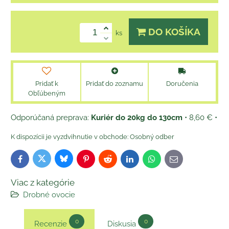
DO KOŠÍKA
ks
Pridať k
Pridať do zoznamu
Doručenia
Obľúbeným
Kuriér do 20kg do 130cm
•
8,60 €
•
Osobný odber
Bluesky
Twitter
Facebook
Pinterest
Reddit
LinkedIn
WhatsApp
E-
mail
Viac z kategórie
Drobné ovocie
0
0
Recenzie
Diskusia