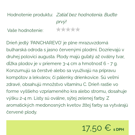
Hodnotenie produktu:
Zatiaľ bez hodnotenia. Buďte
prvý!
Vaše hodnotenie:
Drieň jedlý ´PANCHAREVO´ je plne mrazuvzdorná
bulharská odroda s jasno červenými plodmi. Dozrievajú v
druhej polovici augusta. Plody majú guľatý až oválny tvar,
dĺžka plodov je v priemere 3-4 cm a hmotnosť 6 - 7 g.
Konzumujú sa čerstvé alebo sa využívajú na prípravu
kompótov a lekvárov, či pálenky drienkovice. Sú veľmi
zdravé, obsahujú množstvo vitamínu C. Drieň rastie vo
forme vyššieho vzpriameného kra alebo stromu, dosahuje
výšku 2-4 m. Listy sú oválne, sýtej zelenej farby. Z
aromatických medonosných kvetov žltej farby sa vytvárajú
červené plody.
17,50 €
s DPH