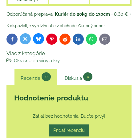
Kuriér do 20kg do 130cm
•
8,60 €
•
Osobný odber
Bluesky
Twitter
Facebook
Pinterest
Reddit
LinkedIn
WhatsApp
E-
mail
Viac z kategórie
Okrasné dreviny a kry
0
0
Recenzie
Diskusia
Hodnotenie produktu
Zatiaľ bez hodnotenia. Buďte prvý!
Pridať recenziu