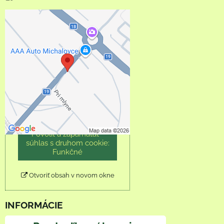
Externý obsah je
blokovaný Voľbami
súkromia
Prajete si načítať externý
obsah?
Povoliť tentokrát
Povoliť a zapamätať -
súhlas s druhom cookie:
Funkčné
Otvoriť obsah v novom okne
INFORMÁCIE