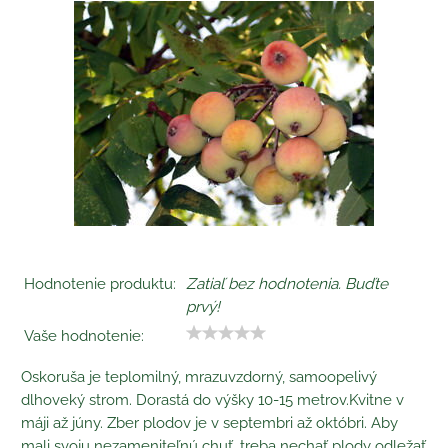
Hodnotenie produktu:
Zatiaľ bez hodnotenia. Buďte
prvý!
Vaše hodnotenie:
Oskoruša je teplomilný, mrazuvzdorný, samoopelivý
dlhoveký strom. Dorastá do výšky 10-15 metrov.Kvitne v
máji až júny. Zber plodov je v septembri až októbri. Aby
mali svoju nezameniteľnú chuť, treba nechať plody odležať