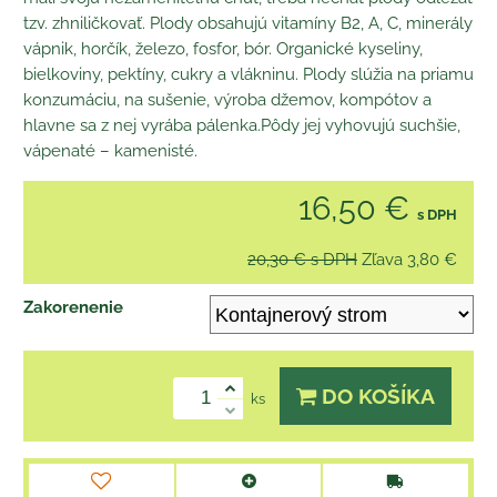
tzv. zhniličkovať. Plody obsahujú vitamíny B2, A, C, minerály
vápnik, horčík, železo, fosfor, bór. Organické kyseliny,
bielkoviny, pektíny, cukry a vlákninu. Plody slúžia na priamu
konzumáciu, na sušenie, výroba džemov, kompótov a
hlavne sa z nej vyrába pálenka.Pôdy jej vyhovujú suchšie,
vápenaté – kamenisté.
16,50 €
s DPH
20,30 €
s DPH
Zľava
3,80 €
Zakorenenie
DO KOŠÍKA
ks