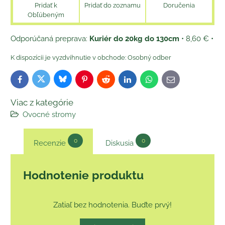
Pridať k
Pridať do zoznamu
Doručenia
Obľúbeným
Kuriér do 20kg do 130cm
•
8,60 €
•
Osobný odber
Bluesky
Twitter
Facebook
Pinterest
Reddit
LinkedIn
WhatsApp
E-
mail
Viac z kategórie
Ovocné stromy
0
0
Recenzie
Diskusia
Hodnotenie produktu
Zatiaľ bez hodnotenia. Buďte prvý!