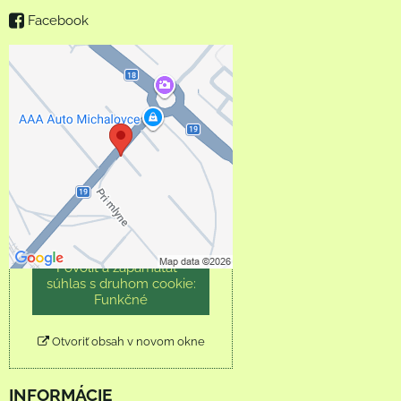
Facebook
Externý obsah je
blokovaný Voľbami
súkromia
Prajete si načítať externý
obsah?
Povoliť tentokrát
Povoliť a zapamätať -
súhlas s druhom cookie:
Funkčné
Otvoriť obsah v novom okne
INFORMÁCIE